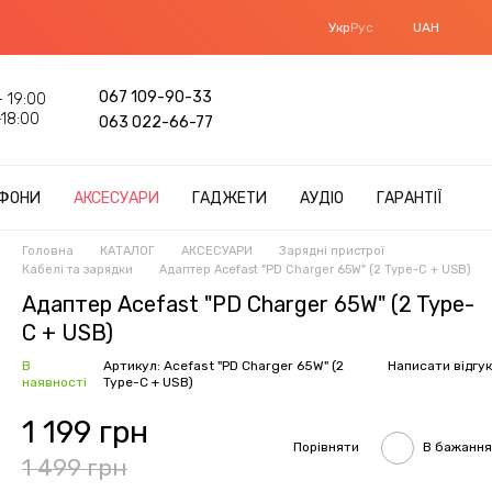
Укр
Рус
UAH
067 109-90-33
 19:00
18:00
063 022-66-77
ФОНИ
АКСЕСУАРИ
ГАДЖЕТИ
АУДІО
ГАРАНТІЇ
Головна
КАТАЛОГ
АКСЕСУАРИ
Зарядні пристрої
Кабелі та зарядки
Адаптер Acefast "PD Charger 65W" (2 Type-C + USB)
Адаптер Acefast "PD Charger 65W" (2 Type-
C + USB)
В
Артикул: Acefast "PD Charger 65W" (2
Написати відгук
наявності
Type-C + USB)
1 199 грн
Порівняти
В бажання
1 499 грн