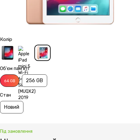
Колір
Об'єм пам'яті
256 GB
64 GB
Стан
Новий
Під замовлення