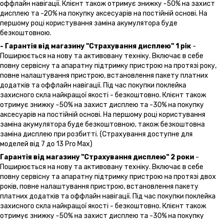
оффлайн навігації. Клієнт також отримує знижку -50% на захист
дисплею та -20% на покупку аксесуарів на постійній основі. На
першому році користування заміна акумулятора буде
безкоштовною.
- Гарантія від магазину "Страхування дисплею" 1 рік
-
Поширюється на нову та активовану техніку. Включає в себе
повну сервісну та апаратну підтримку пристрою на протязі року,
повне налаштування пристрою, встановлення пакету платних
додатків та оффлайн навігації. Під час покупки поклейка
захисного скла найкращої якості - безкоштовно. Клієнт також
отримує знижку -50% на захист дисплею та -30% на покупку
аксесуарів на постійній основі. На першому році користування
заміна акумулятора буде безкоштовною, також безкоштовна
заміна дисплею при розбитті. (Страхування доступне для
моделей від 7 до 13 Pro Max)
Гарантія від магазину "Страхування дисплею" 2 роки
-
Поширюється на нову та активовану техніку. Включає в себе
повну сервісну та апаратну підтримку пристрою на протязі двох
років, повне налаштування пристрою, встановлення пакету
платних додатків та оффлайн навігації. Під час покупки поклейка
захисного скла найкращої якості - безкоштовно. Клієнт також
отримує знижку -50% на захист дисплею та -30% на покупку