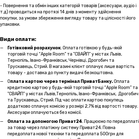
- Повернення та обмін інших категорій товарів (аксесуари, аудіо і
т.д) проводиться на протязі 14 днів з моменту здійснення
покупки, за умови збереження вигляду товару та цілісності його
упаковки.
Види оплати:
Готівковий розрахунок
. Оплата готівкою у будь-якій
торговій точці “Apple Room” та "СВАЙП" у містах Львів,
Тернопіль, Івано-Франківськ, Чернівці, Дрогобич та
Трускавець, Стрий. В магазині клієнт оплачує лише вартість
товару - доставка до пункту видачі безкоштовна.
О
плата картою через термінал ПриватБанку.
Оплата
кредитною картою у будь-якій торговій точці “Apple Room” та
"СВАЙП" у містах Львів,Тернопіль, Івано-Франківськ, Дрогобич
та Трускавець, Стрий. Під час оплати картою покупець
додатково сплачує комісію у розмірі 2,7% від вартості товару.
Аксесуари оплачуються без комісії.
Оплата за допомогою Приват24
. Працюємо по передоплаті
за товар через платіжну систему Приват24. Повна
передоплата нової техніки та передоплата 500грн для