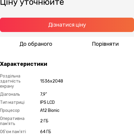
Ціну уточнюйте
Дізнатися ціну
До обраного
Порівняти
Характеристики
Роздільна
здатність
1536х2048
екрану
Діагональ
7,9"
Тип матриці
IPS LCD
Процесор
A12 Bionic
Оперативна
2 ГБ
пам'ять
Об'єм пам'яті
64 ГБ