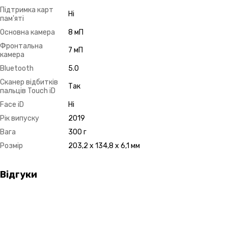
Підтримка карт
Ні
пам'яті
Основна камера
8 мП
Фронтальна
7 мП
камера
Bluetooth
5.0
Сканер відбитків
Так
пальців Touch iD
Face iD
Ні
Рік випуску
2019
Вага
300 г
Розмір
203,2 x 134,8 x 6,1 мм
Відгуки