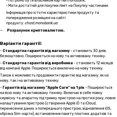
• Потрібно бути власником картки monobank.
• Мати достатній для покупки ліміт на Покупку частинами.
Інформація про істотні характеристики продукту та
попередження розміщені на сайті
продукту:
chast.monobank.ua
Розрахунок криптовалютою.
Варіанти гарантії:
-
Стандартна гарантія від магазину
- становить 30 днів,
безкоштовно. Поширюється на нову та активовану техніку.
-
Стандартна гарантія від виробника
- становить 12 місяців
від компанії Apple. Поширюється виключно на нову техніку.
Також є можливість продовжити гарантію від магазину, як на
нову, так і на активовану техніку:
-
Гарантія від магазину "Apple Care" на 1 рік
- Поширюється
на всю нову та активовану техніку. Включає в себе повну
сервісну та апаратну підтримку пристрою на протязі року, повне
налаштування пристрою (створення Apple iD та iCloud,
перенесення даних з попереднього пристрою, відновлення іOS,
обрізка Sim-карти), встановлення пакету платних додатків та