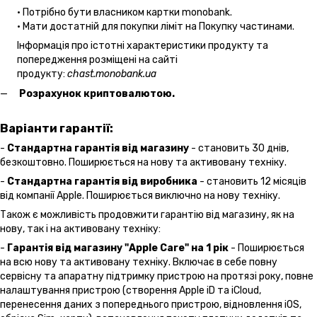
• Потрібно бути власником картки monobank.
• Мати достатній для покупки ліміт на Покупку частинами.
Інформація про істотні характеристики продукту та
попередження розміщені на сайті
продукту:
chast.monobank.ua
Розрахунок криптовалютою.
Варіанти гарантії:
-
Стандартна гарантія від магазину
- становить 30 днів,
безкоштовно. Поширюється на нову та активовану техніку.
-
Стандартна гарантія від виробника
- становить 12 місяців
від компанії Apple. Поширюється виключно на нову техніку.
Також є можливість продовжити гарантію від магазину, як на
нову, так і на активовану техніку:
-
Гарантія від магазину "Apple Care" на 1 рік
- Поширюється
на всю нову та активовану техніку. Включає в себе повну
сервісну та апаратну підтримку пристрою на протязі року, повне
налаштування пристрою (створення Apple iD та iCloud,
перенесення даних з попереднього пристрою, відновлення іOS,