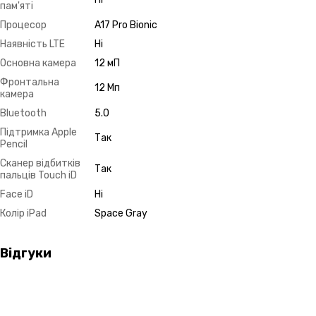
пам'яті
Процесор
A17 Pro Bionic
Наявність LTE
Ні
Основна камера
12 мП
Фронтальна
12 Мп
камера
Bluetooth
5.0
Підтримка Apple
Так
Pencil
Сканер відбитків
Так
пальців Touch iD
Face iD
Ні
Колір iPad
Space Gray
Відгуки