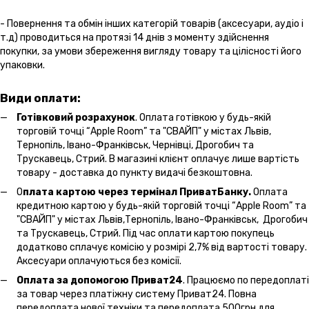
- Повернення та обмін інших категорій товарів (аксесуари, аудіо і
т.д) проводиться на протязі 14 днів з моменту здійснення
покупки, за умови збереження вигляду товару та цілісності його
упаковки.
Види оплати:
Готівковий розрахунок
. Оплата готівкою у будь-якій
торговій точці “Apple Room” та "СВАЙП" у містах Львів,
Тернопіль, Івано-Франківськ, Чернівці, Дрогобич та
Трускавець, Стрий. В магазині клієнт оплачує лише вартість
товару - доставка до пункту видачі безкоштовна.
О
плата картою через термінал ПриватБанку.
Оплата
кредитною картою у будь-якій торговій точці “Apple Room” та
"СВАЙП" у містах Львів,Тернопіль, Івано-Франківськ, Дрогобич
та Трускавець, Стрий. Під час оплати картою покупець
додатково сплачує комісію у розмірі 2,7% від вартості товару.
Аксесуари оплачуються без комісії.
Оплата за допомогою Приват24
. Працюємо по передоплаті
за товар через платіжну систему Приват24. Повна
передоплата нової техніки та передоплата 500грн для