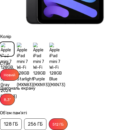
Колір
Стан
Новий
Діагональ екрану
8,3"
Об'єм пам'яті
128 ГБ
256 ГБ
512 ГБ