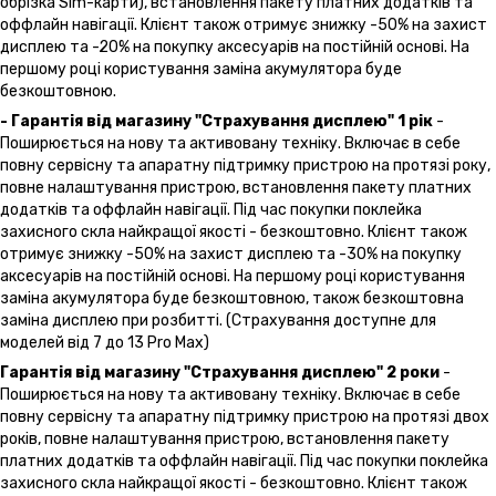
обрізка Sim-карти), встановлення пакету платних додатків та
оффлайн навігації. Клієнт також отримує знижку -50% на захист
дисплею та -20% на покупку аксесуарів на постійній основі. На
першому році користування заміна акумулятора буде
безкоштовною.
- Гарантія від магазину "Страхування дисплею" 1 рік
-
Поширюється на нову та активовану техніку. Включає в себе
повну сервісну та апаратну підтримку пристрою на протязі року,
повне налаштування пристрою, встановлення пакету платних
додатків та оффлайн навігації. Під час покупки поклейка
захисного скла найкращої якості - безкоштовно. Клієнт також
отримує знижку -50% на захист дисплею та -30% на покупку
аксесуарів на постійній основі. На першому році користування
заміна акумулятора буде безкоштовною, також безкоштовна
заміна дисплею при розбитті. (Страхування доступне для
моделей від 7 до 13 Pro Max)
Гарантія від магазину "Страхування дисплею" 2 роки
-
Поширюється на нову та активовану техніку. Включає в себе
повну сервісну та апаратну підтримку пристрою на протязі двох
років, повне налаштування пристрою, встановлення пакету
платних додатків та оффлайн навігації. Під час покупки поклейка
захисного скла найкращої якості - безкоштовно. Клієнт також