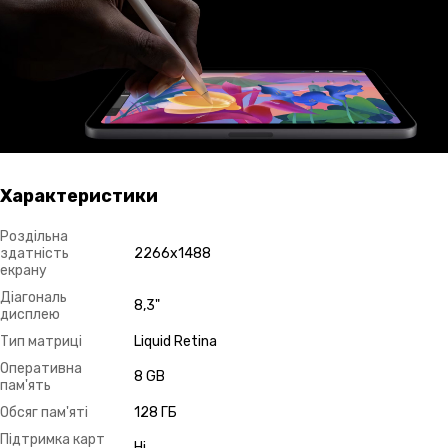
Характеристики
Роздільна
здатність
2266x1488
екрану
Діагональ
8,3"
дисплею
Тип матриці
Liquid Retina
Оперативна
8 GB
пам'ять
Обсяг пам'яті
128 ГБ
Підтримка карт
Ні