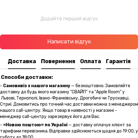
Додайте перший відгук
Написати відгук
Доставка
Повернення
Оплата
Гарантія
Способи доставки:
-
Самовивіз з нашого магазину
— безкоштовно. Замовляйте
доставку до будь якого магазину "СВАЙП" та "Apple Room" у
Львові, Тернополі, Івано-Франківську, Дрогобичі чи Трускавці,
Стриї. Домовитись про точний час доставки можна з менеджером
нашого call-центру. Якщо товар в наявності у магазині -
менеджер call-центру зарезервує його для Вас.
-
«Новою поштою» по Україні
— доставку оплачує клієнт за
тарифами перевізника. Відправки здійснюються щодня до 19:00, у
суботу до 18:00.