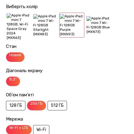
Виберіть колір
Стан
Новий
Діагональ екрану
8,3"
Об'єм пам'яті
256 ГБ
128 ГБ
512 ГБ
Мережа
Wi-Fi + LTE
Wi-Fi