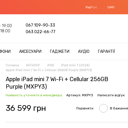
Укр
Рус
UAH
067 109-90-33
 19:00
18:00
063 022-66-77
ФОНИ
АКСЕСУАРИ
ГАДЖЕТИ
АУДІО
ГАРАНТІЇ
Головна
КАТАЛОГ
iPAD
iPad mini 7 (2024)
Apple iPad mini 7 Wi-Fi + Cellular 256GB Purple (MXPY3)
Apple iPad mini 7 Wi-Fi + Cellular 256GB
Purple (MXPY3)
Наявність уточняти в менеджера
Артикул: MXPY3
Написати відгук
36 599 грн
Порівняти
В бажання