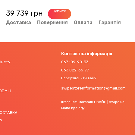
Купити
39 739 грн
Доставка
Повернення
Оплата
Гарантія
Контактна інформація
бінету
067 109-90-33
063 022-66-77
Передзвонити вам?
swipestoreinformation@gmail.com
 ОБМІН
інтернет-магазин СВАЙП | swipe.ua
Мапа проїзду
ДОСТАВКА
Ь