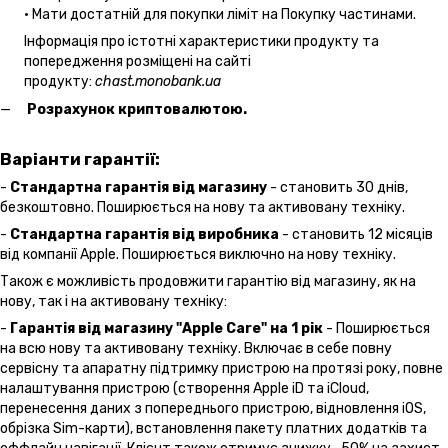
• Мати достатній для покупки ліміт на Покупку частинами.
Інформація про істотні характеристики продукту та
попередження розміщені на сайті
продукту:
chast.monobank.ua
Розрахунок криптовалютою.
Варіанти гарантії:
-
Стандартна гарантія від магазину
- становить 30 днів,
безкоштовно. Поширюється на нову та активовану техніку.
-
Стандартна гарантія від виробника
- становить 12 місяців
від компанії Apple. Поширюється виключно на нову техніку.
Також є можливість продовжити гарантію від магазину, як на
нову, так і на активовану техніку:
-
Гарантія від магазину "Apple Care" на 1 рік
- Поширюється
на всю нову та активовану техніку. Включає в себе повну
сервісну та апаратну підтримку пристрою на протязі року, повне
налаштування пристрою (створення Apple iD та iCloud,
перенесення даних з попереднього пристрою, відновлення іOS,
обрізка Sim-карти), встановлення пакету платних додатків та