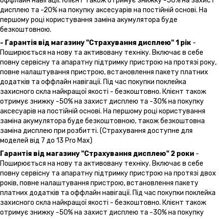
оффлайн навігації. Клієнт також отримує знижку -50% на захист
дисплею та -20% на покупку аксесуарів на постійній основі. На
першому році користування заміна акумулятора буде
безкоштовною.
- Гарантія від магазину "Страхування дисплею" 1 рік
-
Поширюється на нову та активовану техніку. Включає в себе
повну сервісну та апаратну підтримку пристрою на протязі року,
повне налаштування пристрою, встановлення пакету платних
додатків та оффлайн навігації. Під час покупки поклейка
захисного скла найкращої якості - безкоштовно. Клієнт також
отримує знижку -50% на захист дисплею та -30% на покупку
аксесуарів на постійній основі. На першому році користування
заміна акумулятора буде безкоштовною, також безкоштовна
заміна дисплею при розбитті. (Страхування доступне для
моделей від 7 до 13 Pro Max)
Гарантія від магазину "Страхування дисплею" 2 роки
-
Поширюється на нову та активовану техніку. Включає в себе
повну сервісну та апаратну підтримку пристрою на протязі двох
років, повне налаштування пристрою, встановлення пакету
платних додатків та оффлайн навігації. Під час покупки поклейка
захисного скла найкращої якості - безкоштовно. Клієнт також
отримує знижку -50% на захист дисплею та -30% на покупку