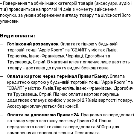
- Повернення та обмін інших категорій товарів (аксесуари, аудіо і
т.д) проводиться на протязі 14 днів з моменту здійснення
покупки, за умови збереження вигляду товару та цілісності його
упаковки.
Види оплати:
Готівковий розрахунок
. Оплата готівкою у будь-якій
торговій точці “Apple Room” та "СВАЙП" у містах Львів,
Тернопіль, Івано-Франківськ, Чернівці, Дрогобич та
Трускавець, Стрий. В магазині клієнт оплачує лише вартість
товару - доставка до пункту видачі безкоштовна.
О
плата картою через термінал ПриватБанку.
Оплата
кредитною картою у будь-якій торговій точці “Apple Room” та
"СВАЙП" у містах Львів,Тернопіль, Івано-Франківськ, Дрогобич
та Трускавець, Стрий. Під час оплати картою покупець
додатково сплачує комісію у розмірі 2,7% від вартості товару.
Аксесуари оплачуються без комісії.
Оплата за допомогою Приват24
. Працюємо по передоплаті
за товар через платіжну систему Приват24. Повна
передоплата нової техніки та передоплата 500грн для
замовлення активованої техніки. Передплата