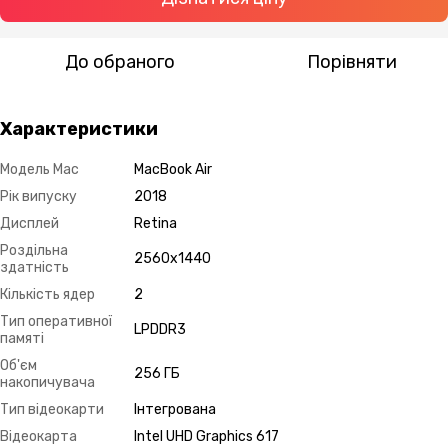
До обраного
Порівняти
Характеристики
Модель Mac
MacBook Air
Рік випуску
2018
Дисплей
Retina
Роздільна
2560х1440
здатність
Кількість ядер
2
Тип оперативної
LPDDR3
памяті
Об'єм
256 ГБ
накопичувача
Тип відеокарти
Інтегрована
Відеокарта
Intel UHD Graphics 617