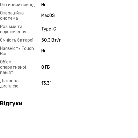
Оптичний привід
Ні
Операційна
MacOS
система
Роз'єми та
Type-C
підключення
Ємність батареї
50,3 Вт/г
Наявність Touch
Ні
Bar
Об'єм
оперативної
8 ГБ
пам'яті
Діагональ
13,3"
дисплею
Відгуки