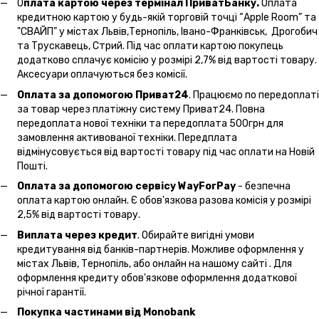
О
плата картою через термінал ПриватБанку.
Оплата
кредитною картою у будь-якій торговій точці “Apple Room” та
"СВАЙП" у містах Львів,Тернопіль, Івано-Франківськ, Дрогобич
та Трускавець, Стрий. Під час оплати картою покупець
додатково сплачує комісію у розмірі 2,7% від вартості товару.
Аксесуари оплачуються без комісії.
Оплата за допомогою Приват24
. Працюємо по передоплаті
за товар через платіжну систему Приват24. Повна
передоплата нової техніки та передоплата 500грн для
замовлення активованої техніки. Передплата
відмінусовується від вартості товару під час оплати на Новій
Пошті.
Оплата за допомогою сервісу WayForPay
- безпечна
оплата картою онлайн. Є обов'язкова разова комісія у розмірі
2,5% від вартості товару.
Виплата через кредит
. Обирайте вигідні умови
кредитування від банків-партнерів. Можливе оформлення у
містах Львів, Тернопіль, або онлайн на нашому сайті . Для
оформлення кредиту обов'язкове оформлення додаткової
річної гарантії.
Покупка частинами від Monobank