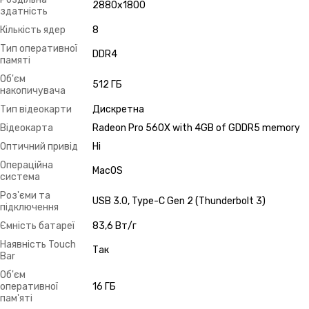
2880х1800
здатність
Кількість ядер
8
Тип оперативної
DDR4
памяті
Об'єм
512 ГБ
накопичувача
Тип відеокарти
Дискретна
Відеокарта
Radeon Pro 560X with 4GB of GDDR5 memory
Оптичний привід
Ні
Операційна
MacOS
система
Роз'єми та
USB 3.0, Type-C Gen 2 (Thunderbolt 3)
підключення
Ємність батареї
83,6 Вт/г
Наявність Touch
Так
Bar
Об'єм
оперативної
16 ГБ
пам'яті