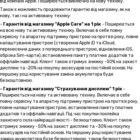
від компанії Apple. Поширюється виключно на нову техніку.
Також є можливість продовжити гарантію від магазину, як на
нову, так і на активовану техніку:
-
Гарантія від магазину "Apple Care" на 1 рік
- Поширюється
на всю нову та активовану техніку. Включає в себе повну
сервісну та апаратну підтримку пристрою на протязі року, повне
налаштування пристрою (створення Apple iD та iCloud,
перенесення даних з попереднього пристрою, відновлення іOS,
обрізка Sim-карти), встановлення пакету платних додатків та
оффлайн навігації. Клієнт також отримує знижку -50% на захист
дисплею та -20% на покупку аксесуарів на постійній основі. На
першому році користування заміна акумулятора буде
безкоштовною.
- Гарантія від магазину "Страхування дисплею" 1 рік
-
Поширюється на нову та активовану техніку. Включає в себе
повну сервісну та апаратну підтримку пристрою на протязі року,
повне налаштування пристрою, встановлення пакету платних
додатків та оффлайн навігації. Під час покупки поклейка
захисного скла найкращої якості - безкоштовно. Клієнт також
отримує знижку -50% на захист дисплею та -30% на покупку
аксесуарів на постійній основі. На першому році користування
заміна акумулятора буде безкоштовною, також безкоштовна