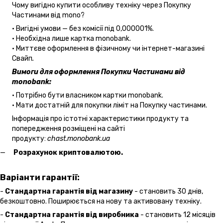
Чому вигідно купити особливу техніку через Покупку
Частинами від mono?
• Вигідні умови — без комісії під 0,000001%.
• Необхідна лише картка monobank.
• Миттєве оформлення в фізичному чи інтернет-магазині
Cвайп
.
Вимоги для оформлення Покупки Частинами від
monobank:
• Потрібно бути власником картки monobank.
• Мати достатній для покупки ліміт на Покупку частинами.
Інформація про істотні характеристики продукту та
попередження розміщені на сайті
продукту:
chast.monobank.ua
Розрахунок криптовалютою.
Варіанти гарантії:
-
Стандартна гарантія від магазину
- становить 30 днів,
безкоштовно. Поширюється на нову та активовану техніку.
-
Стандартна гарантія від виробника
- становить 12 місяців