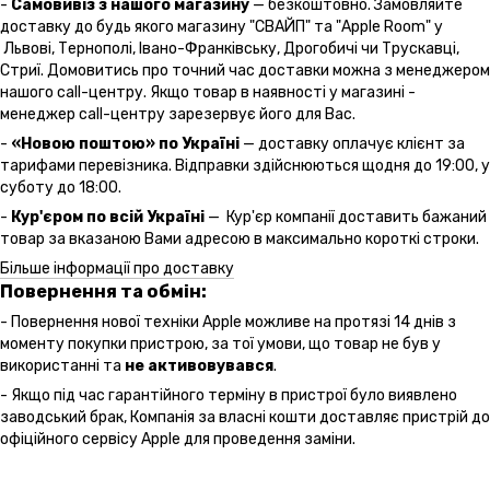
-
Самовивіз з нашого магазину
— безкоштовно. Замовляйте
доставку до будь якого магазину "СВАЙП" та "Apple Room" у
Львові, Тернополі, Івано-Франківську, Дрогобичі чи Трускавці,
Стриї. Домовитись про точний час доставки можна з менеджером
нашого call-центру. Якщо товар в наявності у магазині -
менеджер call-центру зарезервує його для Вас.
-
«Новою поштою» по Україні
— доставку оплачує клієнт за
тарифами перевізника. Відправки здійснюються щодня до 19:00, у
суботу до 18:00.
-
Кур'єром по всій Україні
— Кур'єр компанії доставить бажаний
товар за вказаною Вами адресою в максимально короткі строки.
Більше інформації про доставку
Повернення та обмін:
- Повернення нової техніки Apple можливе на протязі 14 днів з
моменту покупки пристрою, за тої умови, що товар не був у
використанні та
не активовувався
.
- Якщо під час гарантійного терміну в пристрої було виявлено
заводський брак, Компанія за власні кошти доставляє пристрій до
офіційного сервісу Apple для проведення заміни.