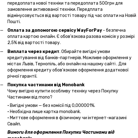
передоплата нової техніки та передоплата 500грн для
замовлення активованої техніки. Передплата
відмінусовується від вартості товару під час оплати на Новій
Пошті.
Оплата за допомогою сервісу WayForPay
- безпечна
оплата картою онлайн. Є обов'язкова разова комісія у розмірі
2,5% від вартості товару.
Виплата через кредит
. Обирайте вигідні умови
кредитування від банків-партнерів. Можливе оформлення у
містах Львів, Тернопіль, або онлайн на нашому сайті . Для
оформлення кредиту обов'язкове оформлення додаткової
річної гарантії.
Покупка частинами від Monobank
Чому вигідно купити особливу техніку через Покупку
Частинами від mono?
• Вигідні умови — без комісії під 0,000001%.
• Необхідна лише картка monobank.
• Миттєве оформлення в фізичному чи інтернет-магазині
Cвайп
.
Вимоги для оформлення Покупки Частинами від