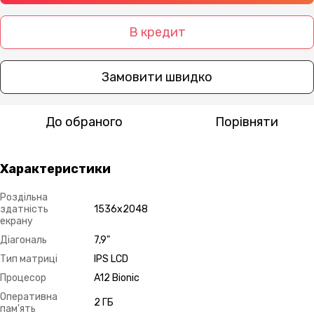
В кредит
Замовити швидко
До обраного
Порівняти
Характеристики
Роздільна
здатність
1536х2048
екрану
Діагональ
7,9"
Тип матриці
IPS LCD
Процесор
A12 Bionic
Оперативна
2 ГБ
пам'ять