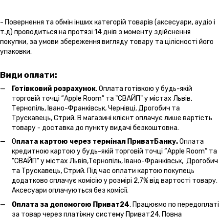
- Повернення та обмін інших категорій товарів (аксесуари, аудіо і
т.д) проводиться на протязі 14 днів з моменту здійснення
покупки, за умови збереження вигляду товару та цілісності його
упаковки.
Види оплати:
Готівковий розрахунок
. Оплата готівкою у будь-якій
торговій точці “Apple Room” та "СВАЙП" у містах Львів,
Тернопіль, Івано-Франківськ, Чернівці, Дрогобич та
Трускавець, Стрий. В магазині клієнт оплачує лише вартість
товару - доставка до пункту видачі безкоштовна.
О
плата картою через термінал ПриватБанку.
Оплата
кредитною картою у будь-якій торговій точці “Apple Room” та
"СВАЙП" у містах Львів,Тернопіль, Івано-Франківськ, Дрогобич
та Трускавець, Стрий. Під час оплати картою покупець
додатково сплачує комісію у розмірі 2,7% від вартості товару.
Аксесуари оплачуються без комісії.
Оплата за допомогою Приват24
. Працюємо по передоплаті
за товар через платіжну систему Приват24. Повна