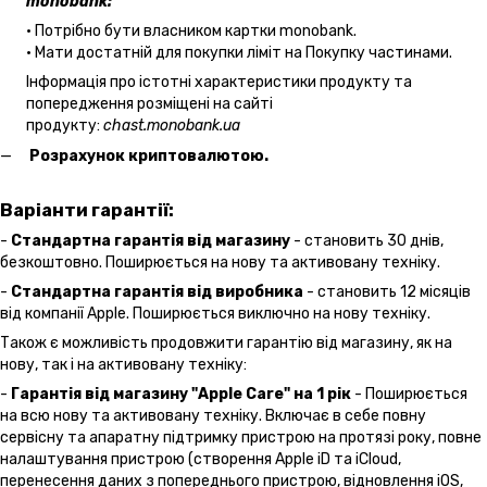
monobank:
• Потрібно бути власником картки monobank.
• Мати достатній для покупки ліміт на Покупку частинами.
Інформація про істотні характеристики продукту та
попередження розміщені на сайті
продукту:
chast.monobank.ua
Розрахунок криптовалютою.
Варіанти гарантії:
-
Стандартна гарантія від магазину
- становить 30 днів,
безкоштовно. Поширюється на нову та активовану техніку.
-
Стандартна гарантія від виробника
- становить 12 місяців
від компанії Apple. Поширюється виключно на нову техніку.
Також є можливість продовжити гарантію від магазину, як на
нову, так і на активовану техніку:
-
Гарантія від магазину "Apple Care" на 1 рік
- Поширюється
на всю нову та активовану техніку. Включає в себе повну
сервісну та апаратну підтримку пристрою на протязі року, повне
налаштування пристрою (створення Apple iD та iCloud,
перенесення даних з попереднього пристрою, відновлення іOS,