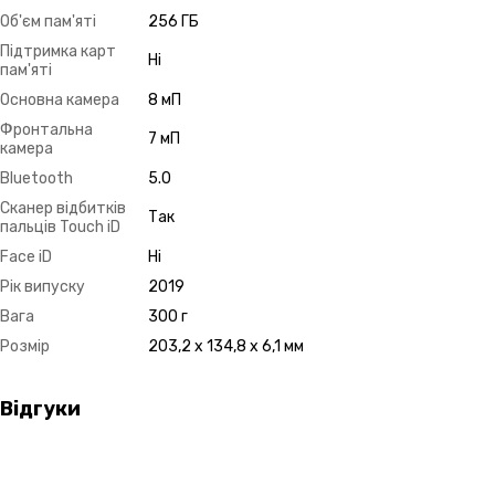
Об'єм пам'яті
256 ГБ
Підтримка карт
Ні
пам'яті
Основна камера
8 мП
Фронтальна
7 мП
камера
Bluetooth
5.0
Сканер відбитків
Так
пальців Touch iD
Face iD
Ні
Рік випуску
2019
Вага
300 г
Розмір
203,2 x 134,8 x 6,1 мм
Відгуки