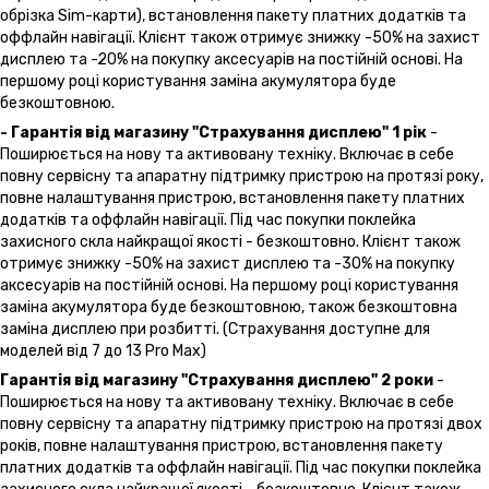
обрізка Sim-карти), встановлення пакету платних додатків та
оффлайн навігації. Клієнт також отримує знижку -50% на захист
дисплею та -20% на покупку аксесуарів на постійній основі. На
першому році користування заміна акумулятора буде
безкоштовною.
- Гарантія від магазину "Страхування дисплею" 1 рік
-
Поширюється на нову та активовану техніку. Включає в себе
повну сервісну та апаратну підтримку пристрою на протязі року,
повне налаштування пристрою, встановлення пакету платних
додатків та оффлайн навігації. Під час покупки поклейка
захисного скла найкращої якості - безкоштовно. Клієнт також
отримує знижку -50% на захист дисплею та -30% на покупку
аксесуарів на постійній основі. На першому році користування
заміна акумулятора буде безкоштовною, також безкоштовна
заміна дисплею при розбитті. (Страхування доступне для
моделей від 7 до 13 Pro Max)
Гарантія від магазину "Страхування дисплею" 2 роки
-
Поширюється на нову та активовану техніку. Включає в себе
повну сервісну та апаратну підтримку пристрою на протязі двох
років, повне налаштування пристрою, встановлення пакету
платних додатків та оффлайн навігації. Під час покупки поклейка