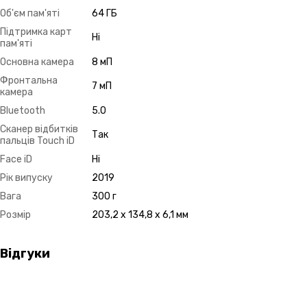
Об'єм пам'яті
64 ГБ
Підтримка карт
Ні
пам'яті
Основна камера
8 мП
Фронтальна
7 мП
камера
Bluetooth
5.0
Сканер відбитків
Так
пальців Touch iD
Face iD
Ні
Рік випуску
2019
Вага
300 г
Розмір
203,2 x 134,8 x 6,1 мм
Відгуки