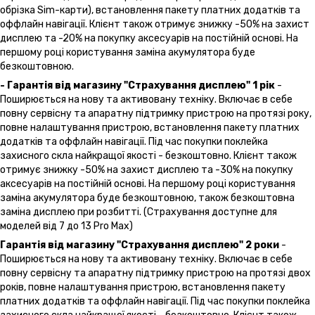
обрізка Sim-карти), встановлення пакету платних додатків та
оффлайн навігації. Клієнт також отримує знижку -50% на захист
дисплею та -20% на покупку аксесуарів на постійній основі. На
першому році користування заміна акумулятора буде
безкоштовною.
- Гарантія від магазину "Страхування дисплею" 1 рік
-
Поширюється на нову та активовану техніку. Включає в себе
повну сервісну та апаратну підтримку пристрою на протязі року,
повне налаштування пристрою, встановлення пакету платних
додатків та оффлайн навігації. Під час покупки поклейка
захисного скла найкращої якості - безкоштовно. Клієнт також
отримує знижку -50% на захист дисплею та -30% на покупку
аксесуарів на постійній основі. На першому році користування
заміна акумулятора буде безкоштовною, також безкоштовна
заміна дисплею при розбитті. (Страхування доступне для
моделей від 7 до 13 Pro Max)
Гарантія від магазину "Страхування дисплею" 2 роки
-
Поширюється на нову та активовану техніку. Включає в себе
повну сервісну та апаратну підтримку пристрою на протязі двох
років, повне налаштування пристрою, встановлення пакету
платних додатків та оффлайн навігації. Під час покупки поклейка