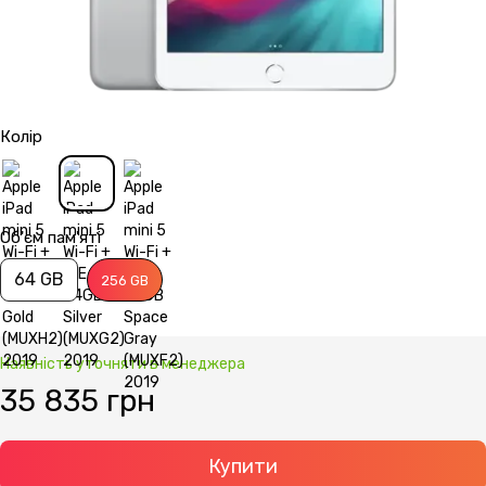
Колір
Об'єм пам'яті
64 GB
256 GB
Наявність уточняти в менеджера
35 835 грн
Купити