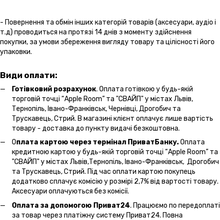
- Повернення та обмін інших категорій товарів (аксесуари, аудіо і
т.д) проводиться на протязі 14 днів з моменту здійснення
покупки, за умови збереження вигляду товару та цілісності його
упаковки.
Види оплати:
Готівковий розрахунок
. Оплата готівкою у будь-якій
торговій точці “Apple Room” та "СВАЙП" у містах Львів,
Тернопіль, Івано-Франківськ, Чернівці, Дрогобич та
Трускавець, Стрий. В магазині клієнт оплачує лише вартість
товару - доставка до пункту видачі безкоштовна.
О
плата картою через термінал ПриватБанку.
Оплата
кредитною картою у будь-якій торговій точці “Apple Room” та
"СВАЙП" у містах Львів,Тернопіль, Івано-Франківськ, Дрогобич
та Трускавець, Стрий. Під час оплати картою покупець
додатково сплачує комісію у розмірі 2,7% від вартості товару.
Аксесуари оплачуються без комісії.
Оплата за допомогою Приват24
. Працюємо по передоплаті
за товар через платіжну систему Приват24. Повна