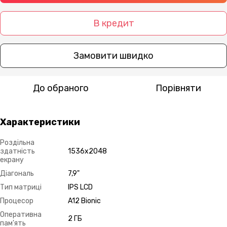
В кредит
Замовити швидко
До обраного
Порівняти
Характеристики
Роздільна
здатність
1536х2048
екрану
Діагональ
7,9"
Тип матриці
IPS LCD
Процесор
A12 Bionic
Оперативна
2 ГБ
пам'ять