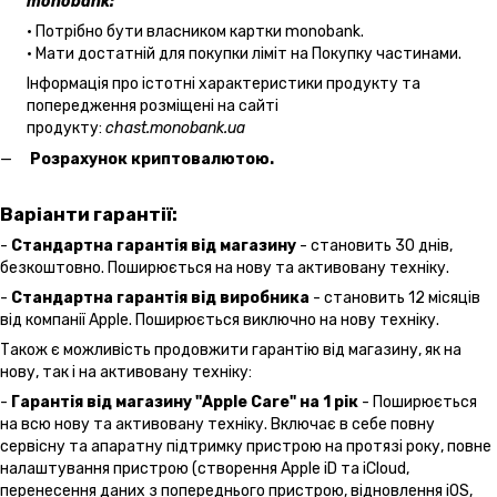
monobank:
• Потрібно бути власником картки monobank.
• Мати достатній для покупки ліміт на Покупку частинами.
Інформація про істотні характеристики продукту та
попередження розміщені на сайті
продукту:
chast.monobank.ua
Розрахунок криптовалютою.
Варіанти гарантії:
-
Стандартна гарантія від магазину
- становить 30 днів,
безкоштовно. Поширюється на нову та активовану техніку.
-
Стандартна гарантія від виробника
- становить 12 місяців
від компанії Apple. Поширюється виключно на нову техніку.
Також є можливість продовжити гарантію від магазину, як на
нову, так і на активовану техніку:
-
Гарантія від магазину "Apple Care" на 1 рік
- Поширюється
на всю нову та активовану техніку. Включає в себе повну
сервісну та апаратну підтримку пристрою на протязі року, повне
налаштування пристрою (створення Apple iD та iCloud,
перенесення даних з попереднього пристрою, відновлення іOS,