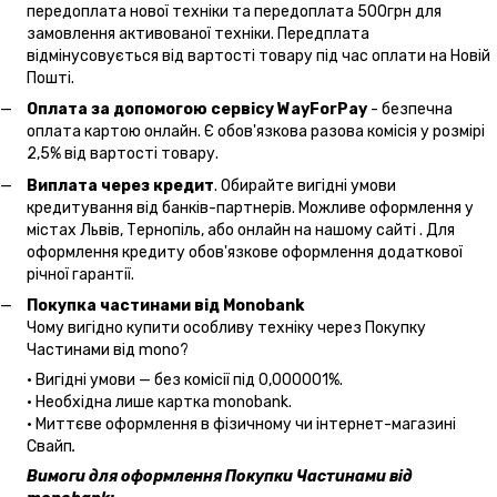
передоплата нової техніки та передоплата 500грн для
замовлення активованої техніки. Передплата
відмінусовується від вартості товару під час оплати на Новій
Пошті.
Оплата за допомогою сервісу WayForPay
- безпечна
оплата картою онлайн. Є обов'язкова разова комісія у розмірі
2,5% від вартості товару.
Виплата через кредит
. Обирайте вигідні умови
кредитування від банків-партнерів. Можливе оформлення у
містах Львів, Тернопіль, або онлайн на нашому сайті . Для
оформлення кредиту обов'язкове оформлення додаткової
річної гарантії.
Покупка частинами від Monobank
Чому вигідно купити особливу техніку через Покупку
Частинами від mono?
• Вигідні умови — без комісії під 0,000001%.
• Необхідна лише картка monobank.
• Миттєве оформлення в фізичному чи інтернет-магазині
Cвайп
.
Вимоги для оформлення Покупки Частинами від