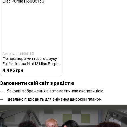
Артикул: 16806133
Фотокамера миттєвого друку
Fujifilm Instax Mini 12 Lilac Purple
(16806133)
4 495 грн
Заповнити свій світ з радістю
Яскраві зображення з автоматичною експозицією.
Ідеально підходить для знімання широким планом.