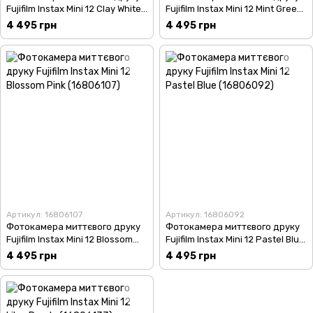
Fujifilm Instax Mini 12 Clay White
Fujifilm Instax Mini 12 Mint Green
(16806121)
(16806119)
4 495 грн
4 495 грн
Артикул: 16806107
Артикул: 16806092
Фотокамера миттєвого друку
Фотокамера миттєвого друку
Fujifilm Instax Mini 12 Blossom
Fujifilm Instax Mini 12 Pastel Blue
Pink (16806107)
(16806092)
4 495 грн
4 495 грн