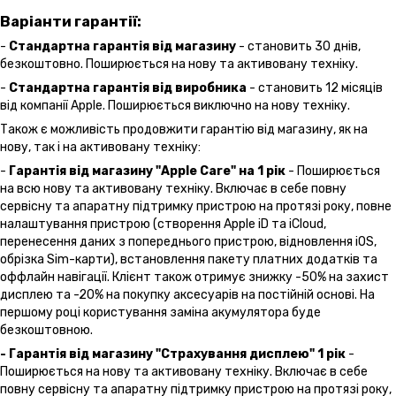
Варіанти гарантії:
-
Стандартна гарантія від магазину
- становить 30 днів,
безкоштовно. Поширюється на нову та активовану техніку.
-
Стандартна гарантія від виробника
- становить 12 місяців
від компанії Apple. Поширюється виключно на нову техніку.
Також є можливість продовжити гарантію від магазину, як на
нову, так і на активовану техніку:
-
Гарантія від магазину "Apple Care" на 1 рік
- Поширюється
на всю нову та активовану техніку. Включає в себе повну
сервісну та апаратну підтримку пристрою на протязі року, повне
налаштування пристрою (створення Apple iD та iCloud,
перенесення даних з попереднього пристрою, відновлення іOS,
обрізка Sim-карти), встановлення пакету платних додатків та
оффлайн навігації. Клієнт також отримує знижку -50% на захист
дисплею та -20% на покупку аксесуарів на постійній основі. На
першому році користування заміна акумулятора буде
безкоштовною.
- Гарантія від магазину "Страхування дисплею" 1 рік
-
Поширюється на нову та активовану техніку. Включає в себе
повну сервісну та апаратну підтримку пристрою на протязі року,