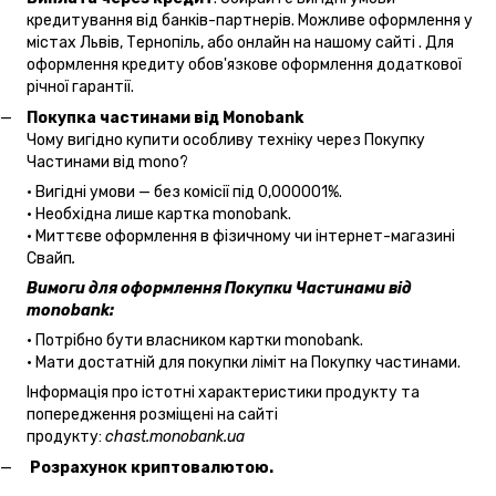
кредитування від банків-партнерів. Можливе оформлення у
містах Львів, Тернопіль, або онлайн на нашому сайті . Для
оформлення кредиту обов'язкове оформлення додаткової
річної гарантії.
Покупка частинами від Monobank
Чому вигідно купити особливу техніку через Покупку
Частинами від mono?
• Вигідні умови — без комісії під 0,000001%.
• Необхідна лише картка monobank.
• Миттєве оформлення в фізичному чи інтернет-магазині
Cвайп
.
Вимоги для оформлення Покупки Частинами від
monobank:
• Потрібно бути власником картки monobank.
• Мати достатній для покупки ліміт на Покупку частинами.
Інформація про істотні характеристики продукту та
попередження розміщені на сайті
продукту:
chast.monobank.ua
Розрахунок криптовалютою.