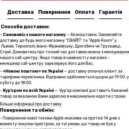
Доставка
Повернення
Оплата
Гарантія
Способи доставки:
-
Самовивіз з нашого магазину
— безкоштовно. Замовляйте
доставку до будь якого магазину "СВАЙП" та "Apple Room" у
Львові, Тернополі, Івано-Франківську, Дрогобичі чи Трускавці,
Стриї. Домовитись про точний час доставки можна з менеджером
нашого call-центру. Якщо товар в наявності у магазині -
менеджер call-центру зарезервує його для Вас.
-
«Новою поштою» по Україні
— доставку оплачує клієнт за
тарифами перевізника. Відправки здійснюються щодня до 19:00, у
суботу до 18:00.
-
Кур'єром по всій Україні
— Кур'єр компанії доставить бажаний
товар за вказаною Вами адресою в максимально короткі строки.
Більше інформації про доставку
Повернення та обмін:
- Повернення нової техніки Apple можливе на протязі 14 днів з
моменту покупки пристрою, за тої умови, що товар не був у