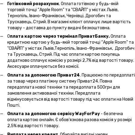
Готівковий розрахунок
. Оплата готівкою у будь-якій
торговій точці “Apple Room” та "СВАЙП" у містах Львів,
Тернопіль, Івано-Франківськ, Чернівці, Дрогобич та
Трускавець, Стрий. В магазині клієнт оплачує лише вартість
товару - доставка до пункту видачі безкоштовна.
О
плата картою через термінал ПриватБанку.
Оплата
кредитною картою у будь-якій торговій точці “Apple Room” та
"СВАЙП" у містах Львів,Тернопіль, Івано-Франківськ, Дрогобич
та Трускавець, Стрий. Під час оплати картою покупець
додатково сплачує комісію у розмірі 2,7% від вартості товару.
Аксесуари оплачуються без комісії.
Оплата за допомогою Приват24
. Працюємо по передоплаті
за товар через платіжну систему Приват24. Повна
передоплата нової техніки та передоплата 500грн для
замовлення активованої техніки. Передплата
відмінусовується від вартості товару під час оплати на Новій
Пошті.
Оплата за допомогою сервісу WayForPay
- безпечна
оплата картою онлайн. Є обов'язкова разова комісія у розмірі
2,5% від вартості товару.
Виплата через кредит
. Обирайте вигідні умови