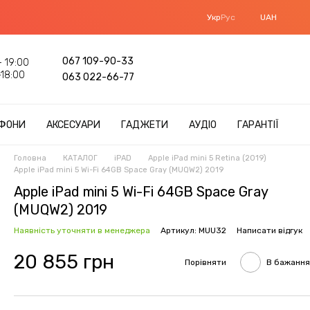
Укр
Рус
UAH
067 109-90-33
 19:00
18:00
063 022-66-77
ФОНИ
АКСЕСУАРИ
ГАДЖЕТИ
АУДІО
ГАРАНТІЇ
Головна
КАТАЛОГ
iPAD
Apple iPad mini 5 Retina (2019)
Apple iPad mini 5 Wi-Fi 64GB Space Gray (MUQW2) 2019
Apple iPad mini 5 Wi-Fi 64GB Space Gray
(MUQW2) 2019
Наявність уточняти в менеджера
Артикул: MUU32
Написати відгук
20 855 грн
Порівняти
В бажання