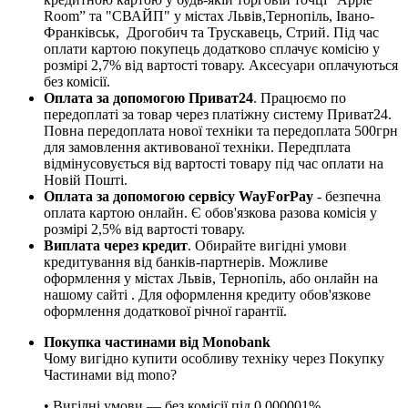
Room” та "СВАЙП" у містах Львів,Тернопіль, Івано-
Франківськ, Дрогобич та Трускавець, Стрий. Під час
оплати картою покупець додатково сплачує комісію у
розмірі 2,7% від вартості товару. Аксесуари оплачуються
без комісії.
Оплата за допомогою Приват24
. Працюємо по
передоплаті за товар через платіжну систему Приват24.
Повна передоплата нової техніки та передоплата 500грн
для замовлення активованої техніки. Передплата
відмінусовується від вартості товару під час оплати на
Новій Пошті.
Оплата за допомогою сервісу WayForPay
- безпечна
оплата картою онлайн. Є обов'язкова разова комісія у
розмірі 2,5% від вартості товару.
Виплата через кредит
. Обирайте вигідні умови
кредитування від банків-партнерів. Можливе
оформлення у містах Львів, Тернопіль, або онлайн на
нашому сайті . Для оформлення кредиту обов'язкове
оформлення додаткової річної гарантії.
Покупка частинами від Monobank
Чому вигідно купити особливу техніку через Покупку
Частинами від mono?
• Вигідні умови — без комісії під 0,000001%.