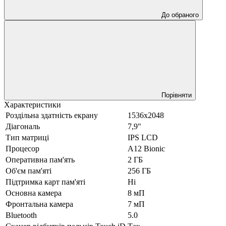
До обраного
Порівняти
Характеристики
Роздільна здатність екрану
1536х2048
Діагональ
7,9"
Тип матриці
IPS LCD
Процесор
A12 Bionic
Оперативна пам'ять
2 ГБ
Об'єм пам'яті
256 ГБ
Підтримка карт пам'яті
Ні
Основна камера
8 мП
Фронтальна камера
7 мП
Bluetooth
5.0