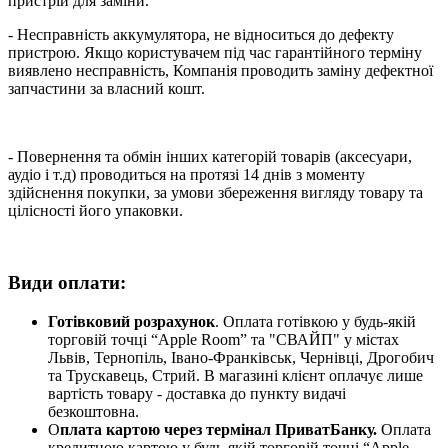
пристрій для заміни.
- Несправність аккумулятора, не відноситься до дефекту
пристрою. Якщо користувачем під час гарантійного терміну
виявлено несправність, Компанія проводить заміну дефектної
запчастини за власний кошт.
- Повернення та обмін інших категорій товарів (аксесуари,
аудіо і т.д) проводиться на протязі 14 днів з моменту
здійснення покупки, за умови збереження вигляду товару та
цілісності його упаковки.
Види оплати:
Готівковий розрахунок
. Оплата готівкою у будь-якій
торговій точці “Apple Room” та "СВАЙП" у містах
Львів, Тернопіль, Івано-Франківськ, Чернівці, Дрогобич
та Трускавець, Стрий. В магазині клієнт оплачує лише
вартість товару - доставка до пункту видачі
безкоштовна.
О
плата картою через термінал ПриватБанку.
Оплата
кредитною картою у будь-якій торговій точці “Apple