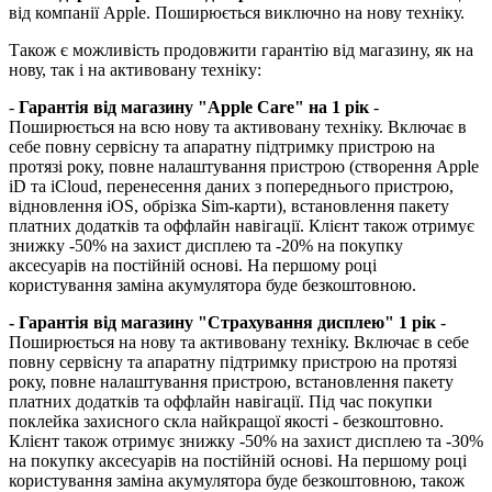
від компанії Apple. Поширюється виключно на нову техніку.
Також є можливість продовжити гарантію від магазину, як на
нову, так і на активовану техніку:
-
Гарантія від магазину "Apple Care" на 1 рік
-
Поширюється на всю нову та активовану техніку. Включає в
себе повну сервісну та апаратну підтримку пристрою на
протязі року, повне налаштування пристрою (створення Apple
iD та iCloud, перенесення даних з попереднього пристрою,
відновлення іOS, обрізка Sim-карти), встановлення пакету
платних додатків та оффлайн навігації. Клієнт також отримує
знижку -50% на захист дисплею та -20% на покупку
аксесуарів на постійній основі. На першому році
користування заміна акумулятора буде безкоштовною.
- Гарантія від магазину "Страхування дисплею" 1 рік
-
Поширюється на нову та активовану техніку. Включає в себе
повну сервісну та апаратну підтримку пристрою на протязі
року, повне налаштування пристрою, встановлення пакету
платних додатків та оффлайн навігації. Під час покупки
поклейка захисного скла найкращої якості - безкоштовно.
Клієнт також отримує знижку -50% на захист дисплею та -30%
на покупку аксесуарів на постійній основі. На першому році
користування заміна акумулятора буде безкоштовною, також