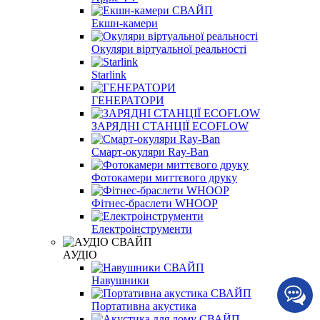
Екшн-камери
Окуляри віртуальної реальності
Starlink
ГЕНЕРАТОРИ
ЗАРЯДНІ СТАНЦІЇ EСOFLOW
Смарт-окуляри Ray-Ban
Фотокамери миттєвого друку
Фітнес-браслети WHOOP
Електроінструменти
АУДІО
Навушники
Портативна акустика