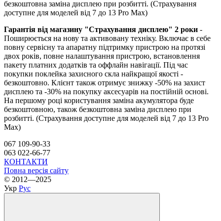
безкоштовна заміна дисплею при розбитті. (Страхування
доступне для моделей від 7 до 13 Pro Max)
Гарантія від магазину "Страхування дисплею" 2 роки
-
Поширюється на нову та активовану техніку. Включає в себе
повну сервісну та апаратну підтримку пристрою на протязі
двох років, повне налаштування пристрою, встановлення
пакету платних додатків та оффлайн навігації. Під час
покупки поклейка захисного скла найкращої якості -
безкоштовно. Клієнт також отримує знижку -50% на захист
дисплею та -30% на покупку аксесуарів на постійній основі.
На першому році користування заміна акумулятора буде
безкоштовною, також безкоштовна заміна дисплею при
розбитті. (Страхування доступне для моделей від 7 до 13 Pro
Max)
067 109-90-33
063 022-66-77
КОНТАКТИ
Повна версія сайту
© 2012—2025
Укр
Рус