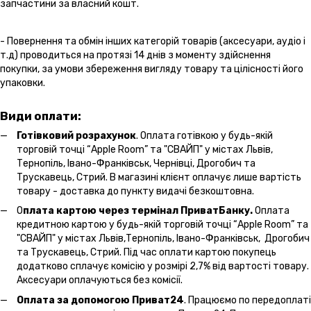
запчастини за власний кошт.
- Повернення та обмін інших категорій товарів (аксесуари, аудіо і
т.д) проводиться на протязі 14 днів з моменту здійснення
покупки, за умови збереження вигляду товару та цілісності його
упаковки.
Види оплати:
Готівковий розрахунок
. Оплата готівкою у будь-якій
торговій точці “Apple Room” та "СВАЙП" у містах Львів,
Тернопіль, Івано-Франківськ, Чернівці, Дрогобич та
Трускавець, Стрий. В магазині клієнт оплачує лише вартість
товару - доставка до пункту видачі безкоштовна.
О
плата картою через термінал ПриватБанку.
Оплата
кредитною картою у будь-якій торговій точці “Apple Room” та
"СВАЙП" у містах Львів,Тернопіль, Івано-Франківськ, Дрогобич
та Трускавець, Стрий. Під час оплати картою покупець
додатково сплачує комісію у розмірі 2,7% від вартості товару.
Аксесуари оплачуються без комісії.
Оплата за допомогою Приват24
. Працюємо по передоплаті