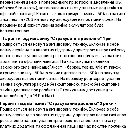
перенесення даних з попереднього пристрою, відновлення іOS,
обрізка Sim-карти), встановлення пакету платних додатків та
оффлайн навігації. Клієнт також отримує знижку -50% на захист
дисплею та -20% на покупку аксесуарів на постійній основі. На
першому році користування заміна акумулятора буде
безкоштовною.
- Гарантія від магазину "Страхування дисплею" 1 рік
-
Поширюється на нову та активовану техніку. Включає в себе
повну сервісну та апаратну підтримку пристрою на протязі року,
повне налаштування пристрою, встановлення пакету платних
додатків та оффлайн навігації. Під час покупки поклейка
захисного скла найкращої якості - безкоштовно. Клієнт також
отримує знижку -50% на захист дисплею та -30% на покупку
аксесуарів на постійній основі. На першому році користування
заміна акумулятора буде безкоштовною, також безкоштовна
заміна дисплею при розбитті. (Страхування доступне для
моделей від 7 до 13 Pro Max)
Гарантія від магазину "Страхування дисплею" 2 роки
-
Поширюється на нову та активовану техніку. Включає в себе
повну сервісну та апаратну підтримку пристрою на протязі двох
років, повне налаштування пристрою, встановлення пакету
платних додатків та оффлайн навігації. Під час покупки поклейка