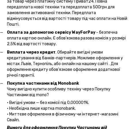
за товар через платіжну систему Приват24. Повна
передоплата нової техніки та передоплата 500грн для
замовлення активованої техніки. Передплата
відмінусовується від вартості товару під час оплати на Новій
Пошті.
Оплата за допомогою сервісу WayForPay
- безпечна
оплата картою онлайн. Є обов'язкова разова комісія у розмірі
2,5% від вартості товару.
Виплата через кредит
. Обирайте вигідні умови
кредитування від банків-партнерів. Можливе оформлення у
містах Львів, Тернопіль, або онлайн на нашому сайті . Для
оформлення кредиту обов'язкове оформлення додаткової
річної гарантії.
Покупка частинами від Monobank
Чому вигідно купити особливу техніку через Покупку
Частинами від mono?
• Вигідні умови — без комісії під 0,000001%.
• Необхідна лише картка monobank.
• Миттєве оформлення в фізичному чи інтернет-магазині
Cвайп
.
Вимоги для оформлення Покупки Частинами від