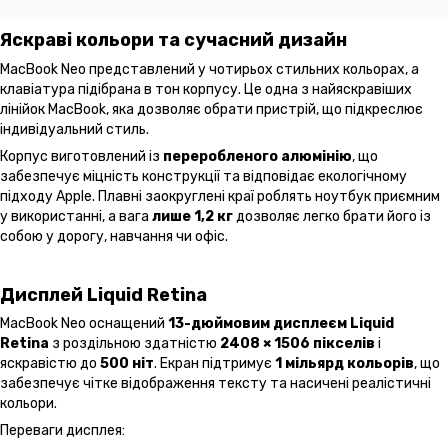
Яскраві кольори та сучасний дизайн
MacBook Neo представлений у чотирьох стильних кольорах, а
клавіатура підібрана в тон корпусу. Це одна з найяскравіших
лінійок MacBook, яка дозволяє обрати пристрій, що підкреслює
індивідуальний стиль.
Корпус виготовлений із
переробленого алюмінію
, що
забезпечує міцність конструкції та відповідає екологічному
підходу Apple. Плавні заокруглені краї роблять ноутбук приємним
у використанні, а вага
лише 1,2 кг
дозволяє легко брати його із
собою у дорогу, навчання чи офіс.
Дисплей Liquid Retina
MacBook Neo оснащений
13-дюймовим дисплеєм Liquid
Retina
з роздільною здатністю
2408 × 1506 пікселів
і
яскравістю до
500 ніт
. Екран підтримує
1 мільярд кольорів
, що
забезпечує чітке відображення тексту та насичені реалістичні
кольори.
Переваги дисплея: