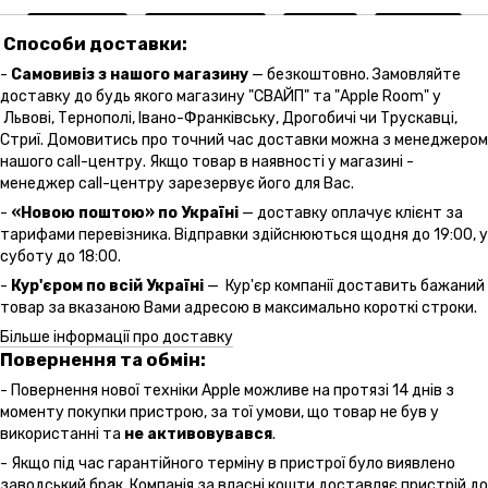
Способи доставки:
-
Самовивіз з нашого магазину
— безкоштовно. Замовляйте
доставку до будь якого магазину "СВАЙП" та "Apple Room" у
Львові, Тернополі, Івано-Франківську, Дрогобичі чи Трускавці,
Стриї. Домовитись про точний час доставки можна з менеджером
нашого call-центру. Якщо товар в наявності у магазині -
менеджер call-центру зарезервує його для Вас.
-
«Новою поштою» по Україні
— доставку оплачує клієнт за
тарифами перевізника. Відправки здійснюються щодня до 19:00, у
суботу до 18:00.
-
Кур'єром по всій Україні
— Кур'єр компанії доставить бажаний
товар за вказаною Вами адресою в максимально короткі строки.
Більше інформації про доставку
Повернення та обмін:
- Повернення нової техніки Apple можливе на протязі 14 днів з
моменту покупки пристрою, за тої умови, що товар не був у
використанні та
не активовувався
.
- Якщо під час гарантійного терміну в пристрої було виявлено
заводський брак, Компанія за власні кошти доставляє пристрій до