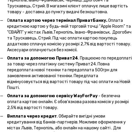
Тернопіль, Івано-Франківськ, Чернівці, Дрогобич та
Трускавець, Стрий. В магазині клієнт оплачує лише вартість
товару - доставка до пункту видачі безкоштовна.
О
плата картою через термінал ПриватБанку.
Оплата
кредитною картою у будь-якій торговій точці “Apple Room” та
"СВАЙП" у містах Львів,Тернопіль, Івано-Франківськ, Дрогобич
та Трускавець, Стрий. Під час оплати картою покупець
додатково сплачує комісію у розмірі 2,7% від вартості товару.
Аксесуари оплачуються без комісії.
Оплата за допомогою Приват24
. Працюємо по передоплаті
за товар через платіжну систему Приват24. Повна
передоплата нової техніки та передоплата 500грн для
замовлення активованої техніки. Передплата
відмінусовується від вартості товару під час оплати на Новій
Пошті.
Оплата за допомогою сервісу WayForPay
- безпечна
оплата картою онлайн. Є обов'язкова разова комісія у розмірі
2,5% від вартості товару.
Виплата через кредит
. Обирайте вигідні умови
кредитування від банків-партнерів. Можливе оформлення у
містах Львів, Тернопіль, або онлайн на нашому сайті . Для