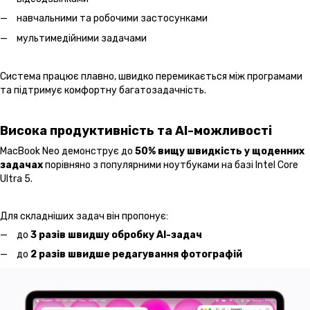
навчальними та робочими застосунками
мультимедійними задачами
Система працює плавно, швидко перемикається між програмами
та підтримує комфортну багатозадачність.
Висока продуктивність та AI-можливості
MacBook Neo демонструє до
50% вищу швидкість у щоденних
задачах
порівняно з популярними ноутбуками на базі Intel Core
Ultra 5.
Для складніших задач він пропонує:
до
3 разів швидшу обробку AI-задач
до
2 разів швидше редагування фотографій