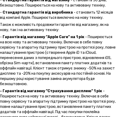
-
Стандартна гарантія від магазину
- становить 30 днів,
безкоштовно. Поширюється на нову та активовану техніку.
-
Стандартна гарантія від виробника
- становить 12 місяців
від компанії Apple. Поширюється виключно на нову техніку.
Також є можливість продовжити гарантію від магазину, як на
нову, так і на активовану техніку:
-
Гарантія від магазину "Apple Care" на 1 рік
- Поширюється
на всю нову та активовану техніку. Включає в себе повну
сервісну та апаратну підтримку пристрою на протязі року, повне
налаштування пристрою (створення Apple iD та iCloud,
перенесення даних з попереднього пристрою, відновлення іOS,
обрізка Sim-карти), встановлення пакету платних додатків та
оффлайн навігації. Клієнт також отримує знижку -50% на захист
дисплею та -20% на покупку аксесуарів на постійній основі. На
першому році користування заміна акумулятора буде
безкоштовною.
- Гарантія від магазину "Страхування дисплею" 1 рік
-
Поширюється на нову та активовану техніку. Включає в себе
повну сервісну та апаратну підтримку пристрою на протязі року,
повне налаштування пристрою, встановлення пакету платних
додатків та оффлайн навігації. Під час покупки поклейка