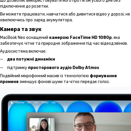
що дозволяє використовувати його протягом усього дня без
підключення до розетки.
Ви можете працювати, навчатися або дивитися відео у дорозі, не
хвилюючись про заряд акумулятора.
Камера та звук
MacBook Neo оснащений
камерою FaceTime HD 1080p
, яка
забезпечує чітке та природне зображення під час відеодзвінків.
Аудіосистема включає:
два потужні динаміки
підтримку
просторового аудіо Dolby Atmos
Подвійний мікрофонний масив із технологією
формування
променя
зменшує фонові шуми та чітко передає голос.