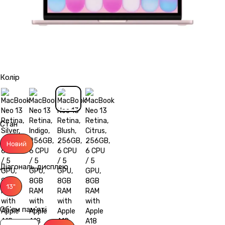
Колір
Стан
Новий
Діагональ дисплею
13"
Об'єм пам'яті