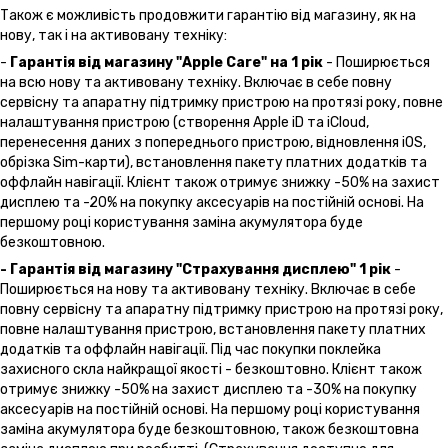
Також є можливість продовжити гарантію від магазину, як на
нову, так і на активовану техніку:
-
Гарантія від магазину "Apple Care" на 1 рік
- Поширюється
на всю нову та активовану техніку. Включає в себе повну
сервісну та апаратну підтримку пристрою на протязі року, повне
налаштування пристрою (створення Apple iD та iCloud,
перенесення даних з попереднього пристрою, відновлення іOS,
обрізка Sim-карти), встановлення пакету платних додатків та
оффлайн навігації. Клієнт також отримує знижку -50% на захист
дисплею та -20% на покупку аксесуарів на постійній основі. На
першому році користування заміна акумулятора буде
безкоштовною.
- Гарантія від магазину "Страхування дисплею" 1 рік
-
Поширюється на нову та активовану техніку. Включає в себе
повну сервісну та апаратну підтримку пристрою на протязі року,
повне налаштування пристрою, встановлення пакету платних
додатків та оффлайн навігації. Під час покупки поклейка
захисного скла найкращої якості - безкоштовно. Клієнт також
отримує знижку -50% на захист дисплею та -30% на покупку
аксесуарів на постійній основі. На першому році користування
заміна акумулятора буде безкоштовною, також безкоштовна