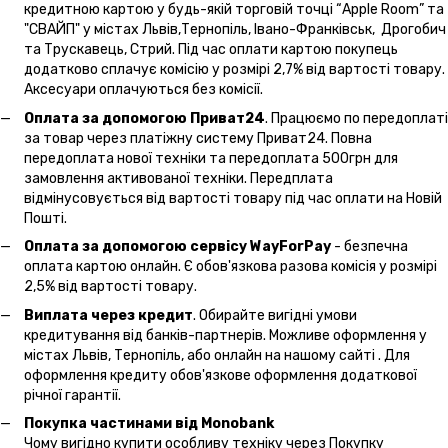
кредитною картою у будь-якій торговій точці “Apple Room” та
"СВАЙП" у містах Львів,Тернопіль, Івано-Франківськ, Дрогобич
та Трускавець, Стрий. Під час оплати картою покупець
додатково сплачує комісію у розмірі 2,7% від вартості товару.
Аксесуари оплачуються без комісії.
Оплата за допомогою Приват24
. Працюємо по передоплаті
за товар через платіжну систему Приват24. Повна
передоплата нової техніки та передоплата 500грн для
замовлення активованої техніки. Передплата
відмінусовується від вартості товару під час оплати на Новій
Пошті.
Оплата за допомогою сервісу WayForPay
- безпечна
оплата картою онлайн. Є обов'язкова разова комісія у розмірі
2,5% від вартості товару.
Виплата через кредит
. Обирайте вигідні умови
кредитування від банків-партнерів. Можливе оформлення у
містах Львів, Тернопіль, або онлайн на нашому сайті . Для
оформлення кредиту обов'язкове оформлення додаткової
річної гарантії.
Покупка частинами від Monobank
Чому вигідно купити особливу техніку через Покупку