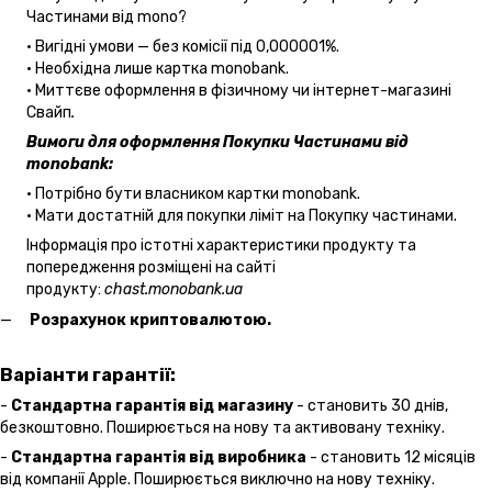
Частинами від mono?
• Вигідні умови — без комісії під 0,000001%.
• Необхідна лише картка monobank.
• Миттєве оформлення в фізичному чи інтернет-магазині
Cвайп
.
Вимоги для оформлення Покупки Частинами від
monobank:
• Потрібно бути власником картки monobank.
• Мати достатній для покупки ліміт на Покупку частинами.
Інформація про істотні характеристики продукту та
попередження розміщені на сайті
продукту:
chast.monobank.ua
Розрахунок криптовалютою.
Варіанти гарантії:
-
Стандартна гарантія від магазину
- становить 30 днів,
безкоштовно. Поширюється на нову та активовану техніку.
-
Стандартна гарантія від виробника
- становить 12 місяців
від компанії Apple. Поширюється виключно на нову техніку.