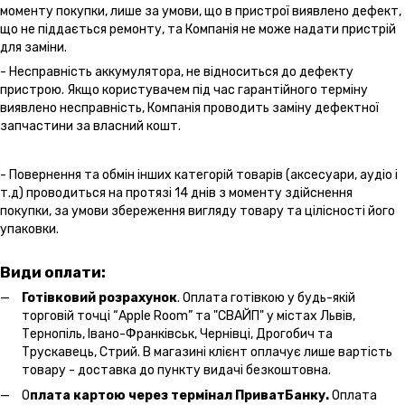
моменту покупки, лише за умови, що в пристрої виявлено дефект,
що не піддається ремонту, та Компанія не може надати пристрій
для заміни.
- Несправність аккумулятора, не відноситься до дефекту
пристрою. Якщо користувачем під час гарантійного терміну
виявлено несправність, Компанія проводить заміну дефектної
запчастини за власний кошт.
- Повернення та обмін інших категорій товарів (аксесуари, аудіо і
т.д) проводиться на протязі 14 днів з моменту здійснення
покупки, за умови збереження вигляду товару та цілісності його
упаковки.
Види оплати:
Готівковий розрахунок
. Оплата готівкою у будь-якій
торговій точці “Apple Room” та "СВАЙП" у містах Львів,
Тернопіль, Івано-Франківськ, Чернівці, Дрогобич та
Трускавець, Стрий. В магазині клієнт оплачує лише вартість
товару - доставка до пункту видачі безкоштовна.
О
плата картою через термінал ПриватБанку.
Оплата