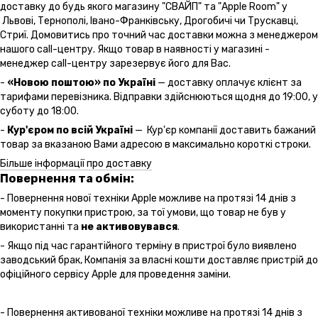
доставку до будь якого магазину "СВАЙП" та "Apple Room" у
Львові, Тернополі, Івано-Франківську, Дрогобичі чи Трускавці,
Стриї. Домовитись про точний час доставки можна з менеджером
нашого call-центру. Якщо товар в наявності у магазині -
менеджер call-центру зарезервує його для Вас.
-
«Новою поштою» по Україні
— доставку оплачує клієнт за
тарифами перевізника. Відправки здійснюються щодня до 19:00, у
суботу до 18:00.
-
Кур'єром по всій Україні
— Кур'єр компанії доставить бажаний
товар за вказаною Вами адресою в максимально короткі строки.
Більше інформації про доставку
Повернення та обмін:
- Повернення нової техніки Apple можливе на протязі 14 днів з
моменту покупки пристрою, за тої умови, що товар не був у
використанні та
не активовувався
.
- Якщо під час гарантійного терміну в пристрої було виявлено
заводський брак, Компанія за власні кошти доставляє пристрій до
офіційного сервісу Apple для проведення заміни.
- Повернення активованої техніки можливе на протязі 14 днів з