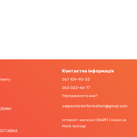
Контактна інформація
бінету
067 109-90-33
063 022-66-77
Передзвонити вам?
swipestoreinformation@gmail.com
 ОБМІН
інтернет-магазин СВАЙП | swipe.ua
Мапа проїзду
ДОСТАВКА