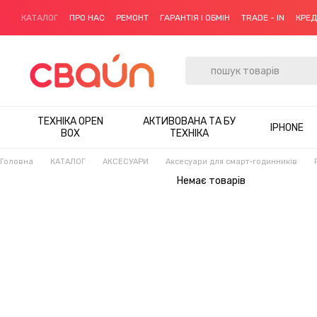
Перейти до основного контенту
КАТАЛОГ
ПРО НАС
РЕМОНТ
ГАРАНТІЯ І ОБМІН
TRADE - IN
КРЕ
ТЕХНІКА OPEN
АКТИВОВАНА ТА БУ
IPHONE
BOX
ТЕХНІКА
Головна
КАТАЛОГ
АКСЕСУАРИ
Аксесуари для смарт-годинників
Немає товарів