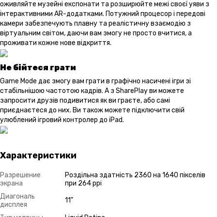
оживляйте музейні експонати та розширюйте межі своєї уяви з
інтерактивними AR-додатками. Потужний процесор і передові
камери забезпечують плавну та реалістичну взаємодію з
віртуальним світом, даючи вам змогу не просто вчитися, а
проживати кожне нове відкриття.
Не бійтеся грати
Game Mode дає змогу вам грати в графічно насичені ігри зі
стабільнішою частотою кадрів. А з SharePlay ви можете
запросити друзів подивитися як ви граєте, або самі
приєднаєтеся до них. Ви також можете підключити свій
улюблений ігровий контролер до iPad.
Характеристики
Разрешение
Роздільна здатність 2360 на 1640 пікселів
экрана
при 264 ppi
Диагональ
11"
дисплея