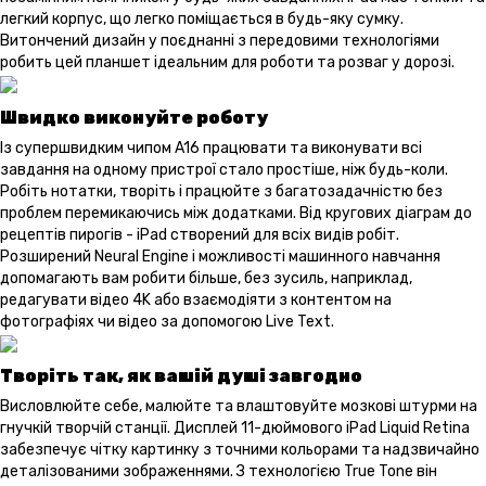
легкий корпус, що легко поміщається в будь-яку сумку.
Витончений дизайн у поєднанні з передовими технологіями
робить цей планшет ідеальним для роботи та розваг у дорозі.
Швидко виконуйте роботу
Із супершвидким чипом A16 працювати та виконувати всі
завдання на одному пристрої стало простіше, ніж будь-коли.
Робіть нотатки, творіть і працюйте з багатозадачністю без
проблем перемикаючись між додатками. Від кругових діаграм до
рецептів пирогів - iPad створений для всіх видів робіт.
Розширений Neural Engine і можливості машинного навчання
допомагають вам робити більше, без зусиль, наприклад,
редагувати відео 4K або взаємодіяти з контентом на
фотографіях чи відео за допомогою Live Text.
Творіть так, як вашій душі завгодно
Висловлюйте себе, малюйте та влаштовуйте мозкові штурми на
гнучкій творчій станції. Дисплей 11-дюймового iPad Liquid Retina
забезпечує чітку картинку з точними кольорами та надзвичайно
деталізованими зображеннями. З технологією True Tone він