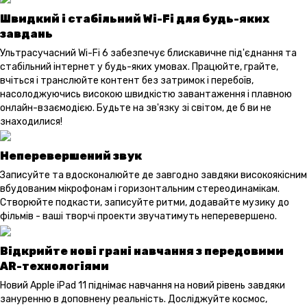
Швидкий і стабільний Wi-Fi для будь-яких
завдань
Ультрасучасний Wi-Fi 6 забезпечує блискавичне під'єднання та
стабільний інтернет у будь-яких умовах. Працюйте, грайте,
вчіться і транслюйте контент без затримок і перебоїв,
насолоджуючись високою швидкістю завантаження і плавною
онлайн-взаємодією. Будьте на зв'язку зі світом, де б ви не
знаходилися!
Неперевершений звук
Записуйте та вдосконалюйте де завгодно завдяки високоякісним
вбудованим мікрофонам і горизонтальним стереодинамікам.
Створюйте подкасти, записуйте ритми, додавайте музику до
фільмів - ваші творчі проекти звучатимуть неперевершено.
Відкрийте нові грані навчання з передовими
AR-технологіями
Новий Apple iPad 11 піднімає навчання на новий рівень завдяки
зануренню в доповнену реальність. Досліджуйте космос,