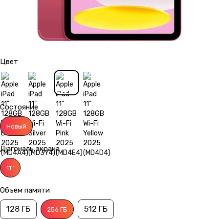
Цвет
Состояние
Новый
Діагональ экрана
11''
Объем памяти
128 ГБ
512 ГБ
256 ГБ