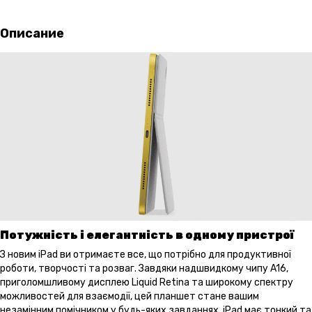
Описание
Потужність і елегантність в одному пристрої
З новим iPad ви отримаєте все, що потрібно для продуктивної
роботи, творчості та розваг. Завдяки надшвидкому чипу A16,
приголомшливому дисплею Liquid Retina та широкому спектру
можливостей для взаємодії, цей планшет стане вашим
незамінним помічником у будь-яких завданнях. iPad має тонкий та