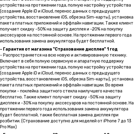
устройства на протяжении года, полную настройку устройства
(создание Apple iD и iCloud, перенос данных с предыдущего
устройства, восстановление iOS, обрезка Sim-карты), установка
пакета платных приложений и оффлайн навигации. Также клиент
получает скидку -50% на защиту дисплея и -20% на покупку
акссесуаров на постоянной основе. На протяжении первого года
использования замена аккумулятора будет бесплатной.
- Гарантия от магазина "Страхование дисплея" 1 год
- Распространяется на всю новую и активированную технику.
Включает в себя полную сервисную и апаратную поддержку
устройства на протяжении года, полную настройку устройства
(создание Apple iD и iCloud, перенос данных с предыдущего
устройства, восстановление iOS, обрезка Sim-карты), установка
пакета платных приложений и оффлайн навигации. Во время
покупки - поклейка защитного стекла наилучшего качества
бесплатно. Также клиент получает скидку -50% на защиту
дисплея и -30% на покупку акссесуаров на постоянной основе. На
протяжении первого года использования замена аккумулятора
будет бесплатной, также бесплатная замена дисплея при
розбитии. (Страхование доступно для моделей от iPhone 7 до 13
Pro Max)