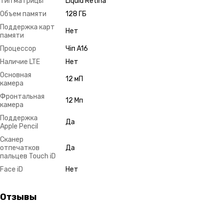
Тип матрицы
Liquid Retina
Объем памяти
128 ГБ
Поддержка карт
Нет
памяти
Процессор
Чіп A16
Наличие LTE
Нет
Основная
12 мП
камера
Фронтальная
12 Мп
камера
Поддержка
Да
Apple Pencil
Сканер
отпечатков
Да
пальцев Touch iD
Face iD
Нет
Отзывы