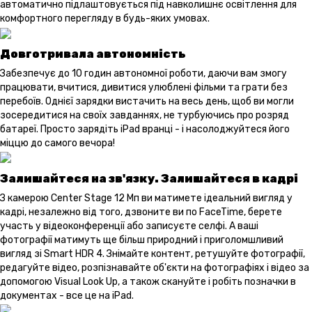
автоматично підлаштовується під навколишнє освітлення для
комфортного перегляду в будь-яких умовах.
Довготривала автономність
Забезпечує до 10 годин автономної роботи, даючи вам змогу
працювати, вчитися, дивитися улюблені фільми та грати без
перебоїв. Однієї зарядки вистачить на весь день, щоб ви могли
зосередитися на своїх завданнях, не турбуючись про розряд
батареї. Просто зарядіть iPad вранці - і насолоджуйтеся його
міццю до самого вечора!
Залишайтеся на зв'язку. Залишайтеся в кадрі
З камерою Center Stage 12 Мп ви матимете ідеальний вигляд у
кадрі, незалежно від того, дзвоните ви по FaceTime, берете
участь у відеоконференції або записуєте селфі. А ваші
фотографії матимуть ще більш природний і приголомшливий
вигляд зі Smart HDR 4. Знімайте контент, ретушуйте фотографії,
редагуйте відео, розпізнавайте об'єкти на фотографіях і відео за
допомогою Visual Look Up, а також скануйте і робіть позначки в
документах - все це на iPad.