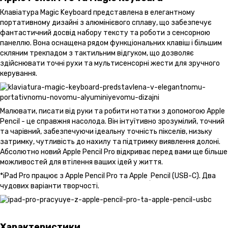
Клавіатура Magic Keyboard представлена в елегантному
портативному дизайні з алюмінієвого сплаву, що забезпечує
фантастичний досвід набору тексту та роботи з сенсорною
панеллю. Вона оснащена рядом функціональних клавіш і більшим
скляним трекпадом з тактильним відгуком, що дозволяє
здійснювати точні рухи та мультисенсорні жести для зручного
керування.
Малювати, писати від руки та робити нотатки з допомогою Apple
Pencil - це справжня насолода. Він інтуїтивно зрозумілий, точний
та чарівний, забезпечуючи ідеальну точність пікселів, низьку
затримку, чутливість до нахилу та підтримку виявлення долоні.
Абсолютно новий Apple Pencil Pro відкриває перед вами ще більше
можливостей для втілення ваших ідей у життя.
*iPad Pro працює з Apple Pencil Pro та Apple
Pencil (USB-C). Два
чудових варіанти творчості.
Характеристики