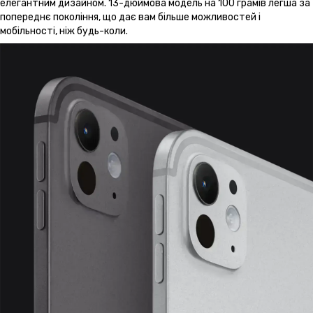
елегантним дизайном. 13-дюймова модель на 100 грамів легша за
попереднє покоління, що дає вам більше можливостей і
мобільності, ніж будь-коли.