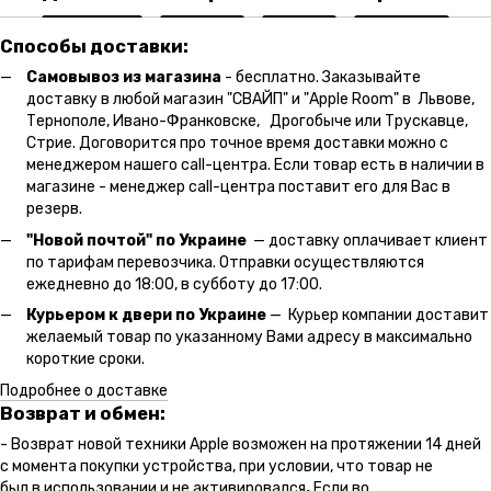
Способы доставки:
Самовывоз из магазина
- бесплатно. Заказывайте
доставку в любой магазин "СВАЙП" и "Apple Room" в Львове,
Тернополе, Ивано-Франковске, Дрогобыче или Трускавце,
Стрие. Договорится про точное время доставки можно с
менеджером нашего call-центра. Если товар есть в наличии в
магазине - менеджер call-центра поставит его для Вас в
резерв.
"Новой почтой" по Украине
— доставку оплачивает клиент
по тарифам перевозчика. Отправки осуществляются
ежедневно до 18:00, в субботу до 17:00.
Курьером к двери по Украине
— Курьер компании доставит
желаемый товар по указанному Вами адресу в максимально
короткие сроки.
Подробнее о доставке
Возврат и обмен:
- Возврат новой техники Apple возможен на протяжении 14 дней
с момента покупки устройства, при условии, что товар не
был в использовании и не активировался
.
Если во