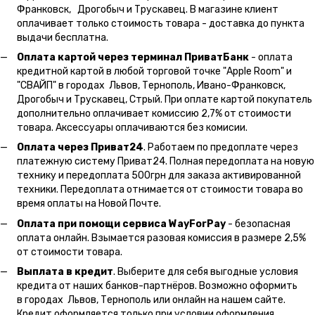
Франковск, Дрогобыч и Трускавец. В магазине клиент
оплачивает только стоимость товара - доставка до пункта
выдачи бесплатна.
Оплата картой через терминал ПриватБанк
- оплата
кредитной картой в любой торговой точке "Apple Room" и
"СВАЙП" в городах Львов, Тернополь, Ивано-Франковск,
Дрогобыч и Трускавец, Стрый. При оплате картой покупатель
дополнительно оплачивает комиссию 2,7% от стоимости
товара. Аксессуары оплачиваются без комисии.
Оплата через Приват24
. Работаем по предоплате через
платежную систему Приват24. Полная передоплата на новую
технику и передоплата 500грн для заказа активированной
техники. Передоплата отнимается от стоимости товара во
время оплаты на Новой Почте.
Оплата при помощи сервиса WayForPay
- безопасная
оплата онлайн. Взымается разовая комиссия в размере 2,5%
от стоимости товара.
Выплата в кредит
. Выберите для себя выгодные условия
кредита от наших банков-партнёров. Возможно оформить
в городах Львов, Тернополь или онлайн на нашем сайте.
Кредит оформляется только при условии оформления