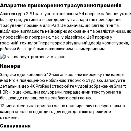
Апаратне прискорення трасування променів
Архітектура GPU наступного покоління M4 вперше забезпечує ще
більшу продуктивність рендерингу та апаратне прискорення
трасування променів для iPad. Це означає, що світло, тіні та
відблиски виглядають неймовірно яскравими та реалістичними, як
у професійних програмах, так і у відеоіграх. Цей прорив у
графічній технології перетворює візуальний досвід користувача,
роблячи його ще більш захоплюючим та іммерсивним.
Камера
Завдяки вдосконаленій 12-мегапіксельній ширококутній камері
iPad Pro є повноцінною мобільною творчою студією. Записуйте
детальні відео 4K ProRes і створюйте чудові зображення Smart
HDR - із ще кращими кольорами, покращеними текстурами та
більшою деталізацією за слабкого освітлення.
12-мегапіксельна горизонтальна надширококутна фронтальна
камера ідеально підходить для відеодзвінків із режимом
стеження.
Сканування