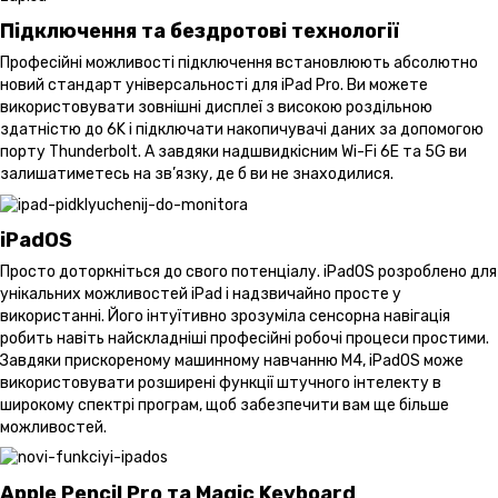
Підключення та бездротові технології
Професійні можливості підключення встановлюють абсолютно
новий стандарт універсальності для iPad Pro. Ви можете
використовувати зовнішні дисплеї з високою роздільною
здатністю до 6K і підключати накопичувачі даних за допомогою
порту Thunderbolt. А завдяки надшвидкісним Wi-Fi 6E та 5G ви
залишатиметесь на зв’язку, де б ви не знаходилися.
iPadOS
Просто доторкніться до свого потенціалу. iPadOS розроблено для
унікальних можливостей iPad і надзвичайно просте у
використанні. Його інтуїтивно зрозуміла сенсорна навігація
робить навіть найскладніші професійні робочі процеси простими.
Завдяки прискореному машинному навчанню M4, iPadOS може
використовувати розширені функції штучного інтелекту в
широкому спектрі програм, щоб забезпечити вам ще більше
можливостей.
Apple Pencil Pro та Magic Keyboard