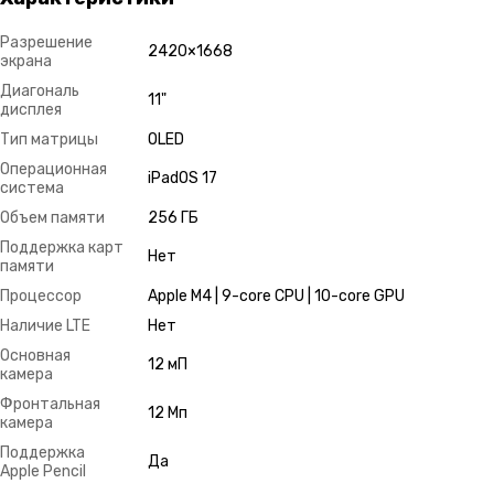
Разрешение
2420×1668
экрана
Диагональ
11"
дисплея
Тип матрицы
OLED
Операционная
iPadOS 17
система
Объем памяти
256 ГБ
Поддержка карт
Нет
памяти
Процессор
Apple M4 | 9-core CPU | 10-core GPU
Наличие LTE
Нет
Основная
12 мП
камера
Фронтальная
12 Мп
камера
Поддержка
Да
Apple Pencil