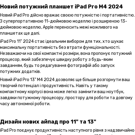
Новий потужний планшет iPad Pro M4 2024
Новий iPad Pro дійсно вражає своєю потужністю і портативністю.
З суперпортативною 11-дюймовою моделлю і розширеною 13-
дюймовою моделлю, Apple переносить межі можливого на
планшетах ще далі.
iPad Pro 11" 2024 стає ідеальним вибором для тих, хто шукає
максимальну портативність без втрати функціональності.
Незважаючи на свої компактні розміри, вона пропонує потужний
процесор, який забезпечує швидку роботу з будь-яким
завданням, будь то редагування фотографій або запуск
потужних додатків.
Новий iPad Pro 13" M4 2024 дозволяє ще більше розгорнути ваш
творчий потенціал і продуктивність. Навіть у такому
компактному корпусі вона може легко замінити ваш ноутбук,
завдяки потужному процесору, простору для роботи та довгому
часу автономної роботи.
Дизайн нових айпад про 11" та 13"
iPad Pro поєднує продуктивність наступного рівня з надзвичайно