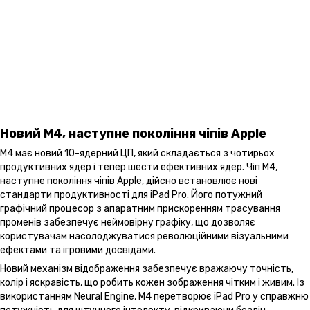
Новий M4, наступне покоління чіпів Apple
M4 має новий 10-ядерний ЦП, який складається з чотирьох
продуктивних ядер і тепер шести ефективних ядер. Чіп M4,
наступне покоління чіпів Apple, дійсно встановлює нові
стандарти продуктивності для iPad Pro. Його потужний
графічний процесор з апаратним прискоренням трасування
променів забезпечує неймовірну графіку, що дозволяє
користувачам насолоджуватися революційними візуальними
ефектами та ігровими досвідами.
Новий механізм відображення забезпечує вражаючу точність,
колір і яскравість, що робить кожен зображення чітким і живим. Із
використанням Neural Engine, M4 перетворює iPad Pro у справжню