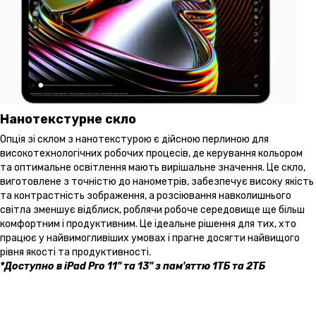
Нанотекстурне скло
Опція зі склом з нанотекстурою є дійсною перлиною для
високотехнологічних робочих процесів, де керування кольором
та оптимальне освітлення мають вирішальне значення. Це скло,
виготовлене з точністю до нанометрів, забезпечує високу якість
та контрастність зображення, а розсіювання навколишнього
світла зменшує відблиск, роблячи робоче середовище ще більш
комфортним і продуктивним. Це ідеальне рішення для тих, хто
працює у найвимогливіших умовах і прагне досягти найвищого
рівня якості та продуктивності.
*Доступно в iPad Pro 11" та 13" з пам'яттю 1ТБ та 2ТБ