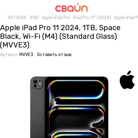
КАТАЛОГ
iPAD
Apple iPad Pro
iPad Pro 11" (2024)
Apple iPad P
Apple iPad Pro 11 2024, 1TB, Space
Black, Wi-Fi (M4) (Standard Glass)
(MVVE3)
Артикул:
MVVE3
Оставить отзыв