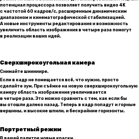
потенциал процессора позволяет получить видео 4K
с частотой 60 кадров/с, расширенным динамическим
диапазоном и кинемато­графической стабилизацией.
А новые инструменты редактирования и возмож­ность
увеличить область изображения в четыре раза помогут
в реализации ваших идей.
Сверхширокоугольная камера
Снимайте шииииире.
Если в кадр не помещается всё, что нужно, просто
сделайте зум. При съёмке на новую сверхшироко­угольную
камеру область изображения увеличивается
в четыре раза. Это можно сравнить с тем, как если бы
вы отошли далеко назад. Теперь в кадр попадут и горные
вершины, и высокие шпили, и бескрайние горизонты.
Портретный режим
В вашей палитре новые краски.