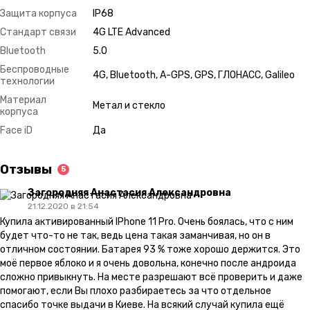
Защита корпуса
IP68
Стандарт связи
4G LTE Advanced
Bluetooth
5.0
Беспроводные
4G, Bluetooth, A-GPS, GPS, ГЛОНАСС, Galileo
технологии
Материал
Метал и стекло
корпуса
Face iD
Да
Отзывы
5
Загородняя Анастасия Александровна
21.12.2020 в 21:54
Купила активированный IPhone 11 Pro. Очень боялась, что с ним
будет что-то не так, ведь цена такая заманчивая, но он в
отличном состоянии. Батарея 93 % тоже хорошо держится. Это
моё первое яблоко и я очень довольна, конечно после андроида
сложно привыкнуть. На месте разрешают всё проверить и даже
помогают, если Вы плохо разбираетесь за что отдельное
спасибо точке выдачи в Киеве. На всякий случай купила ещё