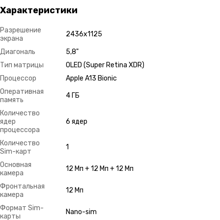
Характеристики
Разрешение
2436х1125
экрана
Диагональ
5,8"
Тип матрицы
OLED (Super Retina XDR)
Процессор
Apple A13 Bionic
Оперативная
4 ГБ
память
Количество
ядер
6 ядер
процессора
Количество
1
Sim-карт
Основная
12 Мп + 12 Мп + 12 Мп
камера
Фронтальная
12 Мп
камера
Формат Sim-
Nano-sim
карты