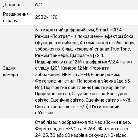
Діагональ
6,1"
Розширення
2532×1170
екрану
5-ти кратний цифровий зум, Smart HDR 4,
Режим «Портрет» з покращеним ефектом бока
і функцією «Глибіна», Автоматична стабілізація
зображення, більш яскравий спалах True Tone,
Режим таймера, Діафрагма ƒ/2.4,
Надширококутна: 12 Мп, діафрагма ƒ/2.4 та кут
Задня
огляду 120°, Камера 12 Мп, Формати
камера
зображення: HEIF та JPEG, Нічний режим,
Фотографічні стилі, Панорамна зйомка (до 63
Мп), Портретне освітлення (шість варіантів:
Природне світло, Студійне світло, Контурне
світло, Сценічне світло, Сценічне світло – ч/б,
Світла тональність – ч/б), П’ятилінзовий
об’єктив
Стабілізація зображення під час зйомки відео,
Формат відео: HEVC та H.264, 4K з частотою
24, 25, 30 або 60 кадрів в секунду, HD-відео