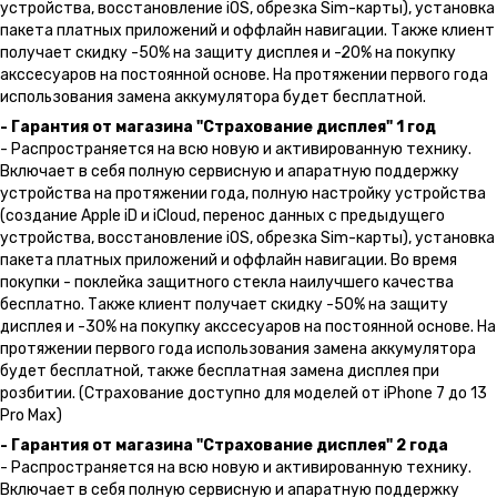
устройства, восстановление iOS, обрезка Sim-карты), установка
пакета платных приложений и оффлайн навигации. Также клиент
получает скидку -50% на защиту дисплея и -20% на покупку
акссесуаров на постоянной основе. На протяжении первого года
использования замена аккумулятора будет бесплатной.
- Гарантия от магазина "Страхование дисплея" 1 год
- Распространяется на всю новую и активированную технику.
Включает в себя полную сервисную и апаратную поддержку
устройства на протяжении года, полную настройку устройства
(создание Apple iD и iCloud, перенос данных с предыдущего
устройства, восстановление iOS, обрезка Sim-карты), установка
пакета платных приложений и оффлайн навигации. Во время
покупки - поклейка защитного стекла наилучшего качества
бесплатно. Также клиент получает скидку -50% на защиту
дисплея и -30% на покупку акссесуаров на постоянной основе. На
протяжении первого года использования замена аккумулятора
будет бесплатной, также бесплатная замена дисплея при
розбитии. (Страхование доступно для моделей от iPhone 7 до 13
Pro Max)
- Гарантия от магазина "Страхование дисплея" 2 года
- Распространяется на всю новую и активированную технику.
Включает в себя полную сервисную и апаратную поддержку