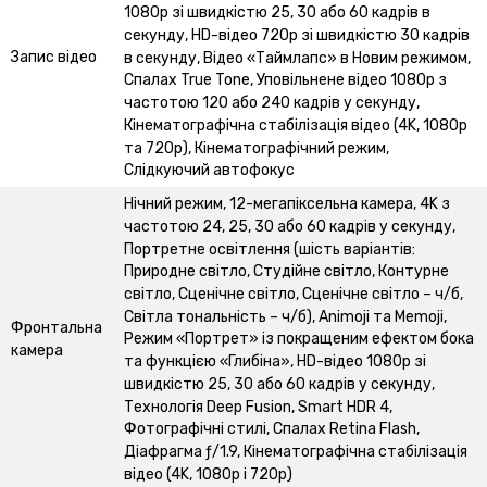
1080p зі швидкістю 25, 30 або 60 кадрів в
секунду, HD-відео 720p зі швидкістю 30 кадрів
Запис відео
в секунду, Відео «Таймлапс» в Новим режимом,
Спалах True Tone, Уповільнене відео 1080р з
частотою 120 або 240 кадрів у секунду,
Кінематографічна стабілізація відео (4K, 1080p
та 720p), Кінематографічний режим,
Слідкуючий автофокус
Нічний режим, 12-мегапіксельна камера, 4K з
частотою 24, 25, 30 або 60 кадрів у секунду,
Портретне освітлення (шість варіантів:
Природне світло, Студійне світло, Контурне
світло, Сценічне світло, Сценічне світло – ч/б,
Світла тональність – ч/б), Animoji та Memoji,
Фронтальна
Режим «Портрет» із покращеним ефектом бока
камера
та функцією «Глибіна», HD-відео 1080p зі
швидкістю 25, 30 або 60 кадрів у секунду,
Технологія Deep Fusion, Smart HDR 4,
Фотографічні стилі, Спалах Retina Flash,
Діафрагма ƒ/1.9, Кінематографічна стабілізація
відео (4K, 1080p і 720p)