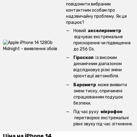
повідомити вибраним
контактним особам про
надзвичайну проблему. Як це
працює?
Новий
акселерометр
відчуває екстремальне
прискорення чи підвищення
до 256 Gs.
Гіроскоп
із високим
динамічним діапазоном
відслідковує різкі зміни
орієнтації автомобіля.
Барометр
може виявити
зміни тиску, спричинені
спрацюванням подушок
безпеки.
Під час руху
мікрофон
перетворює екстремальні
рівні звуку під час зіткнення.
Ціна на iPhone 14