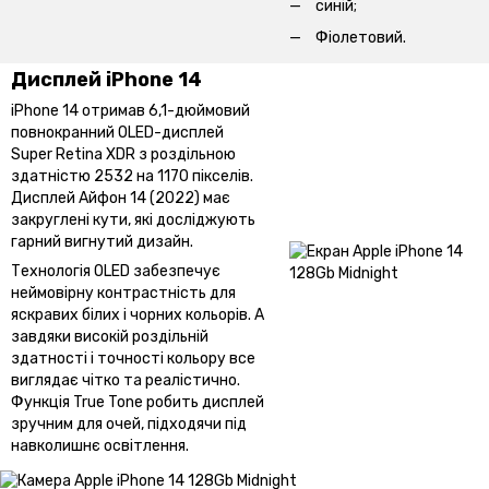
синій;
Фіолетовий.
Дисплей iPhone 14
iPhone 14 отримав 6,1-дюймовий
повнокранний OLED-дисплей
Super Retina XDR з роздільною
здатністю 2532 на 1170 пікселів.
Дисплей Айфон 14 (2022) має
закруглені кути, які досліджують
гарний вигнутий дизайн.
Технологія OLED забезпечує
неймовірну контрастність для
яскравих білих і чорних кольорів. А
завдяки високій роздільній
здатності і точності кольору все
виглядає чітко та реалістично.
Функція True Tone робить дисплей
зручним для очей, підходячи під
навколишнє освітлення.