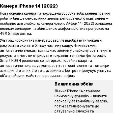
Камера iPhone 14 (2022)
Нова основна камера та покращена обробка зображення повинні
робити більше сенсаційних знімків для будь-якого освітлення —
особливо для слабкого. Камера нового Айфон 14 (2022) оснащена
великим сенсором та збільшеною діафрагмою, яка пропускає на
49% більше світла.
Ультраширококутна камера дозволяє відобразити унікальні
ракурси та охопити більшу частину кадру. Нічний режим
автоматично вмикається під час зйомки у слабкому освітленні, в
результаті чого ви отримуєте яскравіші та чіткіші фотографії.
Smart HDR 4 розпізнає до чотирьох людей на кадрі та
автоматично покращує контрастність, освітлення та тон шкіри
для кожного з них. До того ж режим «Портрет» фокусує увагу на
об'єкті зйомки, майстерно розмиваючи фон.
Виявлення збоїв
Лінійка iPhone 14 отримала
неймовірну функцію — виявити
серйозну автомобільну аварію,
потім зателефонувати до
рятувальної служби та