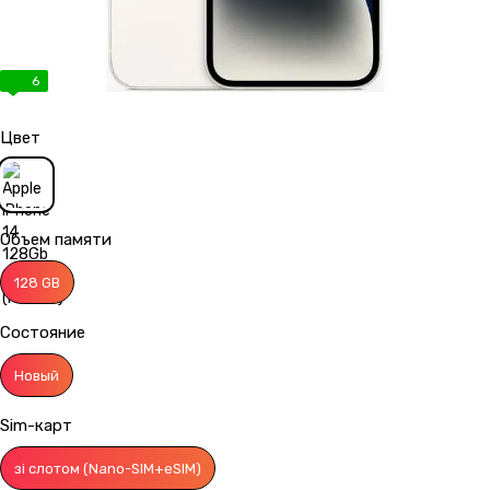
6
Цвет
Объем памяти
128 GB
Состояние
Новый
Sim-карт
зі слотом (Nano-SIM+eSIM)