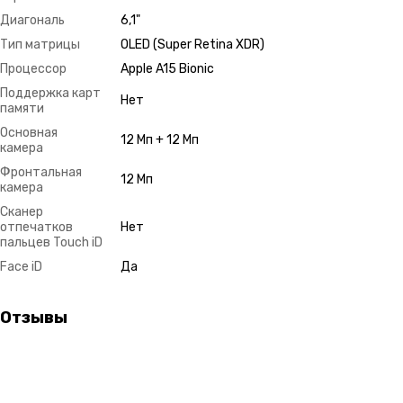
Диагональ
6,1"
Тип матрицы
OLED (Super Retina XDR)
Процессор
Apple A15 Bionic
Поддержка карт
Нет
памяти
Основная
12 Мп + 12 Мп
камера
Фронтальная
12 Мп
камера
Сканер
отпечатков
Нет
пальцев Touch iD
Face iD
Да
Отзывы