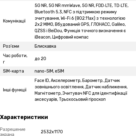
5G NR, 5G NR mmWave, 5G NR, FDD‑LTE, TD‑LTE,
Bluetooth 5.3, NFC з підтримкою режиму
зчитування, Wi-Fi 6 (802.11ax) з технологією
Комунікації
2x2 MIMO, Вбудований GPS, ГЛОНАСС, Galileo,
QZSS і BeiDou, Функція точного визначення є
iBeacon, Цифровий компас
Роз'єми
Блискавка
Час роботи,
до 20
г
SIM-карта
nano-SIM, eSIM
Face ID, Акселерометр, Барометр, Датчик
зовнішнього освітлення, Датчик наближення,
Інші функції
Магнітометр, Зчитувач NFC для ідентифікації
аксесуарів, Трьохосьовий гіроскоп
Характеристики
Разрешение
2532x1170
экрана