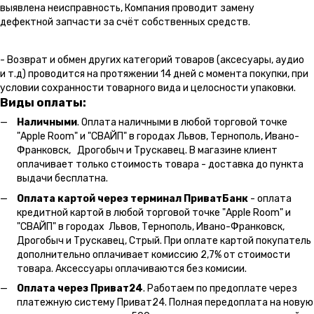
выявлена неисправность, Компания проводит замену
дефектной запчасти за счёт собственных средств.
- Возврат и обмен других категорий товаров (аксесуары, аудио
и т.д) проводится на протяжении 14 дней с момента покупки, при
условии сохранности товарного вида и целосности упаковки.
Виды оплаты:
Наличными
. Оплата наличными в любой торговой точке
"Apple Room" и "СВАЙП" в городах Львов, Тернополь, Ивано-
Франковск, Дрогобыч и Трускавец. В магазине клиент
оплачивает только стоимость товара - доставка до пункта
выдачи бесплатна.
Оплата картой через терминал ПриватБанк
- оплата
кредитной картой в любой торговой точке "Apple Room" и
"СВАЙП" в городах Львов, Тернополь, Ивано-Франковск,
Дрогобыч и Трускавец, Стрый. При оплате картой покупатель
дополнительно оплачивает комиссию 2,7% от стоимости
товара. Аксессуары оплачиваются без комисии.
Оплата через Приват24
. Работаем по предоплате через
платежную систему Приват24. Полная передоплата на новую