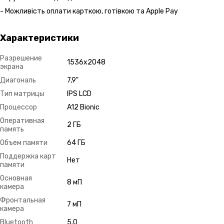
- Можливість оплати карткою, готівкою та Apple Pay
Характеристики
Разрешение
1536х2048
экрана
Диагональ
7,9"
Тип матрицы
IPS LCD
Процессор
A12 Bionic
Оперативная
2 ГБ
память
Объем памяти
64 ГБ
Поддержка карт
Нет
памяти
Основная
8 мП
камера
Фронтальная
7 мП
камера
Bluetooth
5.0