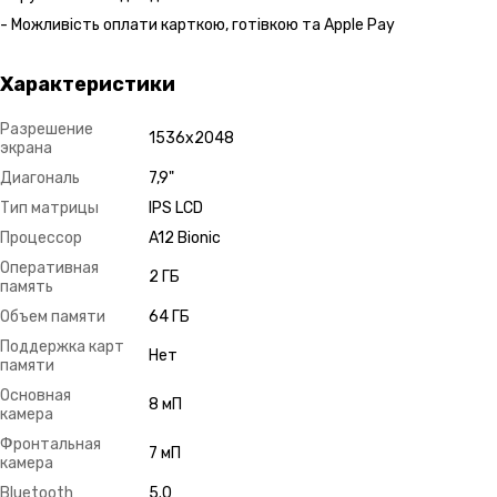
- Можливість оплати карткою, готівкою та Apple Pay
Характеристики
Разрешение
1536х2048
экрана
Диагональ
7,9"
Тип матрицы
IPS LCD
Процессор
A12 Bionic
Оперативная
2 ГБ
память
Объем памяти
64 ГБ
Поддержка карт
Нет
памяти
Основная
8 мП
камера
Фронтальная
7 мП
камера
Bluetooth
5.0