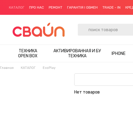
Перейти к основному контенту
КАТАЛОГ
ПРО НАС
РЕМОНТ
ГАРАНТІЯ І ОБМЕН
TRADE - IN
КРЕ
ТЕХНИКА
АКТИВИРОВАННАЯ И БУ
IPHONE
OPEN BOX
ТЕХНИКА
Главная
КАТАЛОГ
EcoPlay
Нет товаров