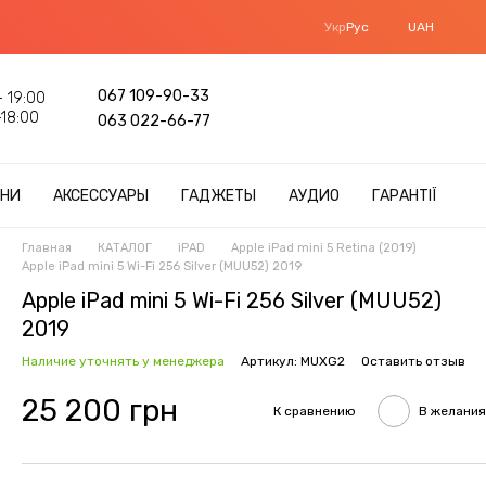
Укр
Рус
UAH
067 109-90-33
 19:00
18:00
063 022-66-77
НИ
АКСЕССУАРЫ
ГАДЖЕТЫ
АУДИО
ГАРАНТІЇ
Главная
КАТАЛОГ
iPAD
Apple iPad mini 5 Retina (2019)
Apple iPad mini 5 Wi-Fi 256 Silver (MUU52) 2019
Apple iPad mini 5 Wi-Fi 256 Silver (MUU52)
2019
Наличие уточнять у менеджера
Артикул: MUXG2
Оставить отзыв
25 200 грн
К сравнению
В желания