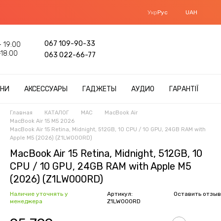
Укр
Рус
UAH
067 109-90-33
 19:00
18:00
063 022-66-77
НИ
АКСЕССУАРЫ
ГАДЖЕТЫ
АУДИО
ГАРАНТІЇ
Главная
КАТАЛОГ
MAC
MacBook Air
MacBook Air 15 M5 2026
MacBook Air 15 Retina, Midnight, 512GB, 10 CPU / 10 GPU, 24GB RAM with
Apple M5 (2026) (Z1LW000RD)
MacBook Air 15 Retina, Midnight, 512GB, 10
CPU / 10 GPU, 24GB RAM with Apple M5
(2026) (Z1LW000RD)
Наличие уточнять у
Артикул:
Оставить отзыв
менеджера
Z1LW000RD