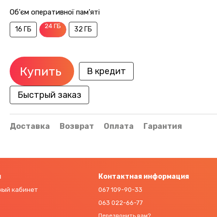
Об'єм оперативної пам'яті
24 ГБ
16 ГБ
32 ГБ
Купить
В кредит
Быстрый заказ
Доставка
Возврат
Оплата
Гарантия
м
Контактная информация
ный кабинет
067 109-90-33
063 022-66-77
Перезвонить вам?