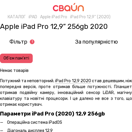
КАТАЛОГ
iPAD
Apple iPad Pro
iPad Pro 12,9'' (2020)
Apple iPad Pro 12,9” 256gb 2020
Фільтр
За популярністю
1
Об'єм пам'яті
Немає товарів
Потужний та неповторний.
iPad Pro 12,9 2020
став дешевшим, ні
попередня версія, проте отримав більше потужності. Планшет
отримав подвійну камеру, інноваційний сенсор LiDAR, магічну
клавіатуру та новітні процесори. І це далеко не все з того, що
отримає користувач.
Параметри iPad Pro (2020) 12,9 256gb
Операційна система iPadOS
Діагональ дисплея 12,9