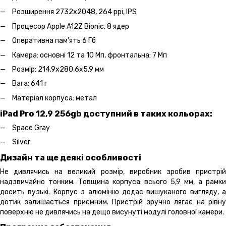
Розширення 2732х2048, 264 ррі, IPS
Процесор Apple A12Z Bionic, 8 ядер
Оперативна пам’ять 6 Гб
Камера: основні 12 та 10 Мп, фронтальна: 7 Мп
Розмір: 214,9х280,6х5,9 мм
Вага: 641 г
Матеріал корпуса: метал
iPad Pro 12,9 256gb доступний в таких кольорах:
Space Gray
Silver
Дизайн та ще деякі особливості
Не дивлячись на великий розмір, виробник зробив пристрій
надзвичайно тонким. Товщина корпуса всього 5,9 мм, а рамки
досить вузькі. Корпус з алюмінію додає вишуканого вигляду, а
дотик залишається приємним. Пристрій зручно лягає на рівну
поверхню не дивлячись на дещо висунуті модулі головної камери.