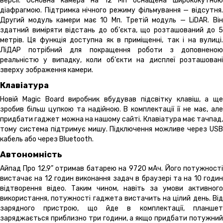
версії. Основна камера на 12 Мп оснащена ширококутною
діафрагмою. Підтримка нічного режиму фільмування — відсутня.
Другий модуль камери має 10 Мп. Третій модуль — LiDAR. Він
здатний виміряти відстань до об’єкта, що розташований до 5
метрів. Ця функція доступна як в приміщенні, так і на вулиці.
ЛіДАР потрібний для покращення роботи з доповненою
реальністю у випадку, коли об’єкти на дисплеї розташовані
зверху зображення камери.
Клавіатура
Новій Magic Board виробник вбудував підсвітку клавіш, а ще
зробив більш цупкою та надійною. В комплектації її не має, але
придбати гаджет можна на нашому сайті. Клавіатура має тачпад,
тому система підтримує мишу. Підключення можливе через USB
кабель або через Bluetooth.
Автономність
Айпад Про 12,9” отримав батарею на 9720 мАч. Його потужності
вистачає на 12 годин виконання задач в браузері та на 10 годин
відтворення відео. Таким чином, навіть за умови активного
використання, потужності гаджета вистачить на цілий день. Від
зарядного пристрою, що йде в комплектації, планшет
заряджається приблизно три години, а якщо придбати потужний