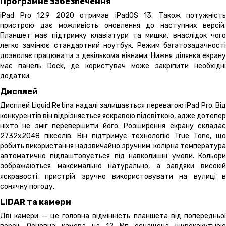
Програмне забезпечення
iPad Pro 12,9 2020 отримав iPadOS 13. Також потужність
пристрою дає можливість оновлення до наступних версій.
Планшет має підтримку клавіатури та мишки, внаслідок чого
легко замінює стандартний ноутбук. Режим багатозадачності
дозволяє працювати з декількома вікнами. Нижня ділянка екрану
має панель Dock, де користувач може закріпити необхідні
додатки.
Дисплей
Дисплей Liquid Retina надалі залишається перевагою iPad Pro. Від
конкурентів він відрізняється яскравою підсвіткою, адже дотепер
ніхто не зміг перевершити його. Розширення екрану складає
2732х2048 пікселів. Він підтримує технологію True Tone, що
робить використання надзвичайно зручним: колірна температура
автоматично підлаштовується під навколишні умови. Кольори
зображаються максимально натурально, а завдяки високій
яскравості, пристрій зручно використовувати на вулиці в
сонячну погоду.
LiDAR та камери
Дві камери — це головна відмінність планшета від попередньої