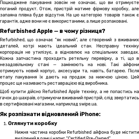
Пошкоджене пакування зовсім не означає, що ви отримуєте
поганий продукт. Отож, пристрій матиме фірмову коробку, але
запаяна плівка буде відсутня. На цю категорію товарів також є
гарантія, адже вони не є використаними, а лише розпаковані.
Refurbished Apple — в чому різниця?
Refurbished, що означає “як новий”, але створений з вживаних
деталей, котрі мають ідеальний стан. Несправну техніку
корпорація не утилізує, а відновлює на спеціальних заводах.
Кожна запчастина проходить ретельну перевірку, а ті, що в
незадовільному стані — замінюють на нові. Такі айфони
отримують новий корпус, аксесуари та, навіть, батарею. Після
етапу пакування їх дають на продаж за нижчою ціною. Цей
процес ще називають реставрацією від виробника.
Щоб купити дійсно Refurbished Apple техніку, а не попастись на
гачок до шахраїв, отримуючи вживаний пристрій, слід звертатись
в сертифіковані магазини, наприклад swipe.ua.
Як розпізнати відновлений iPhone:
Оглянути коробку
Нижня частина коробки Refurbished айфона буде містити
виділений в рамці напис “Certified Pre-Owned”.