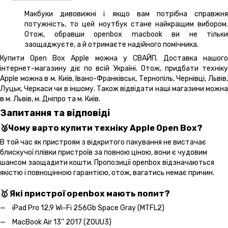
Макбуки дивовижні і якщо вам потрібна справжня
потужність, то цей ноутбук стане найкращим вибором.
Отож, обравши openbox macbook ви не тільки
заощаджуєте, а й отримаєте надійного помічника.
Купити Open Box Apple можна у СВАЙП. Доставка нашого
інтернет-магазину діє по всій Україні. Отож, придбати техніку
Apple можна в м. Київ, Івано-Франківськ, Тернопіль, Чернівці, Львів,
Луцьк, Черкаси чи в іншому. Також відвідати наші магазини можна
в м. Львів, м. Дніпро та м. Київ.
Запитання та відповіді
🥈Чому варто купити техніку Apple Open Box?
В той час як пристроям з відкритого пакування не вистачає
блискучої плівки пристроїв за повною ціною, вони є чудовим
шансом заощадити кошти. Пропозиції openbox відзначаються
якістю і повноцінною гарантією, отож, вагатись немає причин.
🥇 Які пристрої openbox мають попит?
iPad Pro 12,9 Wi-Fi 256Gb Space Gray (MTFL2)
MacBook Air 13’’ 2017 (Z0UU3)