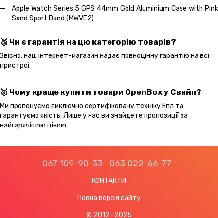
Apple Watch Series 5 GPS 44mm Gold Aluminium Case with Pink
Sand Sport Band (MWVE2)
🥉 Чи є гарантія на цю категорію товарів?
Звісно, наш інтернет-магазин надає повноцінну гарантію на всі
пристрої.
🥇 Чому краще купити товари OpenBox у Свайп?
Ми пропонуємо виключно сертифіковану техніку Епл та
гарантуємо якість. Лише у нас ви знайдете пропозиції за
найгарячішою ціною.
067 109-90-33
063 022-66-77
КОНТАКТИ
Повна версія сайту
© 2012—2025