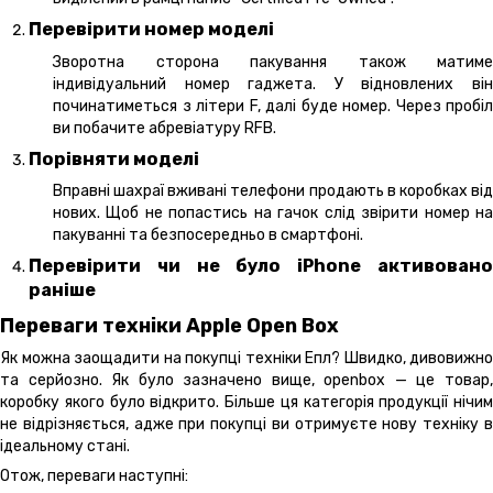
Перевірити номер моделі
Зворотна сторона пакування також матиме
індивідуальний номер гаджета. У відновлених він
починатиметься з літери F, далі буде номер. Через пробіл
ви побачите абревіатуру RFB.
Порівняти моделі
Вправні шахраї вживані телефони продають в коробках від
нових. Щоб не попастись на гачок слід звірити номер на
пакуванні та безпосередньо в смартфоні.
Перевірити чи не було iPhone активовано
раніше
Переваги техніки Apple Open Box
Як можна заощадити на покупці техніки Епл? Швидко, дивовижно
та серйозно. Як було зазначено вище, openbox — це товар,
коробку якого було відкрито. Більше ця категорія продукції нічим
не відрізняється, адже при покупці ви отримуєте нову техніку в
ідеальному стані.
Отож, переваги наступні: