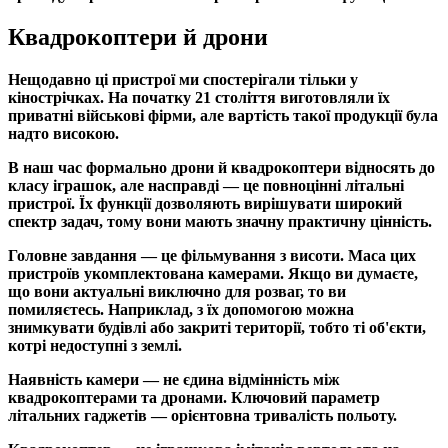
Квадрокоптери й дрони
Нещодавно ці пристрої ми спостерігали тільки у
кінострічках. На початку 21 століття виготовляли їх
приватні військові фірми, але вартість такої продукції була
надто високою.
В наш час формально дрони й квадрокоптери відносять до
класу іграшок, але насправді — це повноцінні літальні
пристрої. Їх функції дозволяють вирішувати широкий
спектр задач, тому вони мають значну практичну цінність.
Головне завдання — це фільмування з висоти. Маса цих
пристроїв укомплектована камерами. Якщо ви думаєте,
що вони актуальні виключно для розваг, то ви
помиляєтесь. Наприклад, з їх допомогою можна
знимкувати будівлі або закриті території, тобто ті об'єкти,
котрі недоступні з землі.
Наявність камери — не єдина відмінність між
квадрокоптерами та дронами. Ключовий параметр
літальних гаджетів — орієнтовна тривалість польоту.