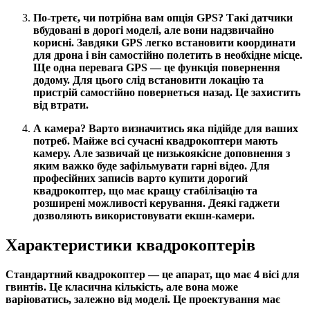
По-третє, чи потрібна вам опція GPS? Такі датчики
вбудовані в дорогі моделі, але вони надзвичайно
корисні. Завдяки GPS легко встановити координати
для дрона і він самостійно полетить в необхідне місце.
Ще одна перевага GPS — це функція повернення
додому. Для цього слід встановити локацію та
пристрій самостійно повернеться назад. Це захистить
від втрати.
А камера? Варто визначитись яка підійде для ваших
потреб. Майже всі сучасні квадрокоптери мають
камеру. Але зазвичай це низькоякісне доповнення з
яким важко буде зафільмувати гарні відео. Для
професійних записів варто купити дорогий
квадрокоптер, що має кращу стабілізацію та
розширені можливості керування. Деякі гаджети
дозволяють використовувати екшн-камери.
Характеристики квадрокоптерів
Стандартний квадрокоптер — це апарат, що має 4 вісі для
гвинтів. Це класична кількість, але вона може
варіюватись, залежно від моделі. Це проектування має