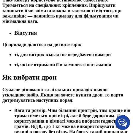
Тримається на спеціальних кріпленнях. Вирішувати
залишати її чи знімати можна в залежності від того, що
важливіше — наявність приладу для фільмування чи
мінімальна вага.
Відсутня
Ці прилади діляться на дві категорії:
ті, для котрих взагалі не передбачено камери
ті, які не отримали її в комплекті постачання
Як вибрати дрон
Сучасне різноманіття літальних приладів значно
ускладнює вибір. Якщо ви хочете купити дрон, то варто
дотримуватись наступних порад:
Вага та розмір. Чим більший пристрій, тим краще він
триматиметься при вітрі, але й буде дорожчим. Для
користування в кімнаті можна вибрати гаджет до 250
грамів. Від 0,5 до 1 кг можна використовувати на
вулиці в погоду без вітру. На борту такий прилад має