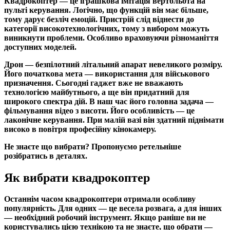
Квадрокоптер — це іграшкова імітація вертольота на
пульті керування. Логічно, що функцій він має більше,
тому дарує безліч емоцій. Пристрій слід віднести до
категорії високотехнологічних, тому з вибором можуть
виникнути проблеми. Особливо враховуючи різноманіття
доступних моделей.
Дрон — безпілотний літальний апарат невеликого розміру.
Його початкова мета — використання для військового
призначення. Сьогодні гаджет вже не вважають
технологією майбутнього, а ще він придатний для
широкого спектра дій. В наш час його головна задача —
фільмування відео з висоти. Його особливість — це
лаконічне керування. При малій вазі він здатний піднімати
високо в повітря професійну кінокамеру.
Не знаєте що вибрати? Пропонуємо ретельніше
розібратись в деталях.
Як вибрати квадрокоптер
Останнім часом квадрокоптери отримали особливу
популярність. Для одних — це весела розвага, а для інших
— необхідний робочий інструмент. Якщо раніше ви не
користувались цією технікою та не знаєте, що обрати —