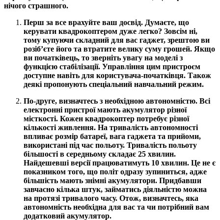
нічого страшного.
Перш за все врахуйте ваш досвід. Думаєте, що
керувати квадрокоптером дуже легко? Зовсім ні,
тому купуючи складний для вас гаджет, зрештою ви
розіб’єте його та втратите велику суму грошей. Якщо
ви початківець, то зверніть увагу на моделі з
функцією стабілізації. Управління цим пристроєм
доступне навіть для користувача-початківця. Також
деякі пропонують спеціальний навчальний режим.
По-друге, визначтесь з необхідною автономністю. Всі
електронні пристрої мають акумулятор різної
місткості. Кожен квадрокоптер потребує різної
кількості живлення. На тривалість автономності
впливає розмір батареї, вага гаджета та прийоми,
використані під час польоту. Тривалість польоту
більшості в середньому складає 25 хвилин.
Найдешевші версії працюватимуть 10 хвилин. Це не є
показником того, що політ одразу зупиниться, адже
більшість мають знімні акумулятори. Придбавши
завчасно кілька штук, займатись діяльністю можна
на протязі тривалого часу. Отож, визначтесь, яка
автономність необхідна для вас та чи потрібний вам
додатковий акумулятор.