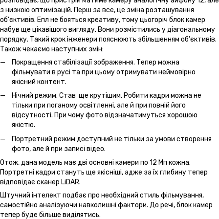
розповідає, що пристрій матиме камеру аналогічну айфону 12, але
з низкою оптимізацій. Перш за все, це зміна розташування
об’єктивів. Епл не бояться креативу, тому цьогоріч блок камер
набув ще цікавішого вигляду. Вони розмістились у діагональному
порядку. Такий крок інженери пояснюють збільшенням об’єктивів.
Також чекаємо наступних змін:
Покращення стабілізації зображення. Тепер можна
фільмувати в русі та при цьому отримувати неймовірно
якісний контент.
Нічний режим. Став ще крутішим. Робити кадри можна не
тільки при поганому освітленні, але й при повній його
відсутності. При чому фото відзначатимуться хорошою
якістю.
Портретний режим доступний не тільки за умови створення
фото, але й при записі відео.
Отож, дана модель має дві основні камери по 12 Мп кожна.
Портретні кадри стануть ще якісніші, адже за їх глибину тепер
відповідає сканер LiDAR.
Штучний інтелект подбає про необхідний стиль фільмування,
самостійно аналізуючи навколишні фактори. До речі, блок камер
тепер буде більше виділятись.