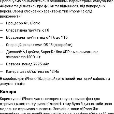
Пропонуємо ознайомитись з основними параметрами очікуваного
Айфона та дізнатись про фішки та відмінності від попередніх
версій. Серед ключових характеристик iPhone 13 слід
виокремити:
Процесор A15 Bionic
Оперативна пам’ять: 6 Гб
Вбудована пам’ять: від 64 Гб до 1 Тб
Операційна система: iOS 15 (з коробки)
Дисплей: 6,1 дюйма, Super Retina XDR з максимальною
яскравістю 1200 ніт
Батарея: понад 2775 мАг
Камера: два об’єктива по 12 Мп
В коробці, крім iPhone 13, ви знайдете новий плетений кабель та
документацію.
Камера
Користувачі iPhone часто використовують смартфон для
отримання контенту високої якості, тому було б дивно, якби нова
модель не отримала оновлень. Звичайно, вони є! Росс Янг