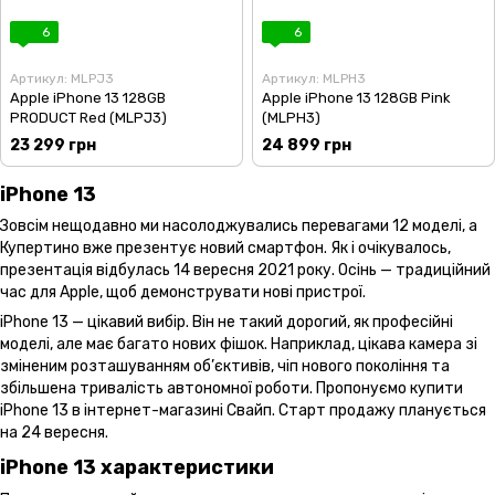
6
6
Артикул: MLPJ3
Артикул: MLPH3
Apple iPhone 13 128GB
Apple iPhone 13 128GB Pink
PRODUCT Red (MLPJ3)
(MLPH3)
23 299 грн
24 899 грн
iPhone 13
Зовсім нещодавно ми насолоджувались перевагами 12 моделі, а
Купертино вже презентує новий смартфон. Як і очікувалось,
презентація відбулась 14 вересня 2021 року. Осінь — традиційний
час для Apple, щоб демонструвати нові пристрої.
iPhone 13 — цікавий вибір. Він не такий дорогий, як професійні
моделі, але має багато нових фішок. Наприклад, цікава камера зі
зміненим розташуванням об’єктивів, чіп нового покоління та
збільшена тривалість автономної роботи. Пропонуємо купити
iPhone 13 в інтернет-магазині Свайп. Старт продажу планується
на 24 вересня.
iPhone 13 характеристики