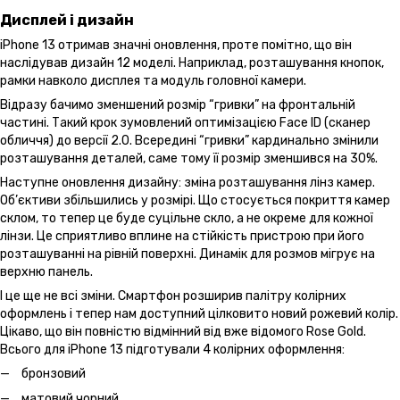
Дисплей і дизайн
iPhone 13 отримав значні оновлення, проте помітно, що він
наслідував дизайн 12 моделі. Наприклад, розташування кнопок,
рамки навколо дисплея та модуль головної камери.
Відразу бачимо зменшений розмір “гривки” на фронтальній
частині. Такий крок зумовлений оптимізацією Face ID (сканер
обличчя) до версії 2.0. Всередині “гривки” кардинально змінили
розташування деталей, саме тому її розмір зменшився на 30%.
Наступне оновлення дизайну: зміна розташування лінз камер.
Об’єктиви збільшились у розмірі. Що стосується покриття камер
склом, то тепер це буде суцільне скло, а не окреме для кожної
лінзи. Це сприятливо вплине на стійкість пристрою при його
розташуванні на рівній поверхні. Динамік для розмов мігрує на
верхню панель.
І це ще не всі зміни. Смартфон розширив палітру колірних
оформлень і тепер нам доступний цілковито новий рожевий колір.
Цікаво, що він повністю відмінний від вже відомого Rose Gold.
Всього для iPhone 13 підготували 4 колірних оформлення:
бронзовий
матовий чорний