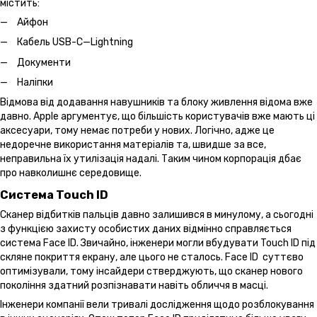
містить:
Айфон
Кабель USB-C—Lightning
Документи
Наліпки
Відмова від додавання навушників та блоку живлення відома вже
давно. Apple аргументує, що більшість користувачів вже мають ці
аксесуари, тому немає потреби у нових. Логічно, адже це
недоречне використання матеріалів та, швидше за все,
неправильна їх утилізація надалі. Таким чином корпорація дбає
про навколишнє середовище.
Система Touch ID
Сканер відбитків пальців давно залишився в минулому, а сьогодні
з функцією захисту особистих даних відмінно справляється
система Face ID. Звичайно, інженери могли вбудувати Touch ID під
скляне покриття екрану, але цього не сталось. Face ID суттєво
оптимізували, тому інсайдери стверджують, що сканер нового
покоління здатний розпізнавати навіть обличчя в масці.
Інженери компанії вели тривалі дослідження щодо розблокування