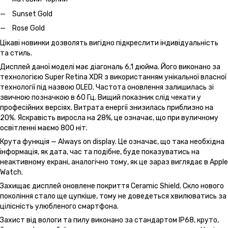
Sunset Gold
Rose Gold
Цікаві новинки дозволять вигідно підкреслити індивідуальність
та стиль.
Дисплей даної моделі має діагональ 6,1 дюйма. Його виконано за
технологією Super Retina XDR з використанням унікальної власної
технології під назвою OLED. Частота оновлення залишилась зі
звичною позначкою в 60 Гц. Вищий показник слід чекати у
професійних версіях. Витрата енергії знизилась приблизно на
20%. Яскравість виросла на 28%, це означає, що при вуличному
освітленні маємо 800 ніт.
Крута функція — Always on display. Це означає, що така необхідна
інформація, як дата, час та подібне, буде показуватись на
неактивному екрані, аналогічно тому, як це зараз виглядає в Apple
Watch.
Захищає дисплей оновлене покриття Ceramic Shield. Скло нового
покоління стало ще цупкіше, тому не доведеться хвилюватись за
цілісність улюбленого смартфона.
Захист від вологи та пилу виконано за стандартом IP68, круто,