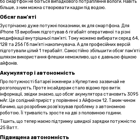
бо смартфон не боїться випадкового потрапляння вологи. Навіть
більше, з ним можна створювати кадри під водою.
Обсяг пам'яті
Зустрічаємо дуже потужні показники, як для смартфона. Для
iPhone 13 виробник підготував 6 гігабайт оперативної та різні
модифікації внутрішньої пам’яті. Тому можемо вибирати серед 64,
128 та 256 Гб пам’яті накопичувача. А для професійних версій
підготували цілий 1 терабайт. Самостійно збільшити обсяг пам’яті
шляхом використання флешки неможливо, що є давньою фішкою
айфонів.
Акумулятор і автономність
Про потужності батареї інженери з Купертино зазвичай не
розголошують. Проте інсайдерам стало відомо про витік
інформації, звідки знаємо, що обсяг акумулятора становить 3095
мАг. Це солідний приріст у порівнянні з Айфоном 12. Таким чином
бачимо, що розробник розв'язував проблему з автономною
роботою. Її тривалість зросте на дві з половиною години.
Тішить, що тепер маємо підтримку швидкої зарядки потужністю
25 Ватт.
Підвищена автономність