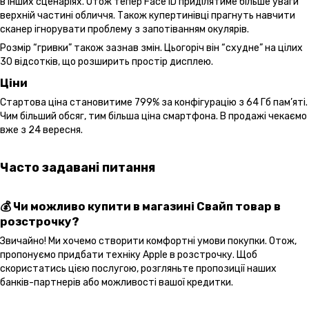
в інших сценаріях. Отож тепер Face ID приділятиме більше уваги
верхній частині обличчя. Також купертинівці прагнуть навчити
сканер ігнорувати проблему з запотіванням окулярів.
Розмір “гривки” також зазнав змін. Цьогоріч він “схудне” на цілих
30 відсотків, що розширить простір дисплею.
Ціни
Стартова ціна становитиме 799% за конфігурацію з 64 Гб пам’яті.
Чим більший обсяг, тим більша ціна смартфона. В продажі чекаємо
вже з 24 вересня.
Часто задавані питання
💰 Чи можливо купити в магазині Свайп товар в
розстрочку?
Звичайно! Ми хочемо створити комфортні умови покупки. Отож,
пропонуємо придбати техніку Apple в розстрочку. Щоб
скористатись цією послугою, розгляньте пропозиції наших
банків-партнерів або можливості вашої кредитки.