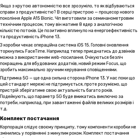
Якщо з крутою автономністю все зрозуміло, то як відбуваються
справи з продуктивністю? В серці пристрою — процесор нового
покоління Apple A15 Bionic. Чіп виготовили за семинанометровим
технічним процесом, тому він матиме 8 ядер з аналогічною
кількістю потоків. Це позитивно вплинуло на енергоефективність
та продуктивність iPhone 13.
З коробки чекає операційна система iOS 15. Головні оновлення
торкнулись FaceTime. Наприклад тепер приєднатись до дзвінків
можна з використанням web-посилання. Очікуються безліч
покращень для вбудованих додатків, новий режим Focus, що
зробить максимально зручним керування сповіщеннями.
Підтримка 5G — ще одна сильна сторона iPhone 13. У нас поки що
цей стандарт мережі не підтримується, проте розуміємо, що
пристрій зберігатиме свою актуальність багато років.
Подейкують, що параметр 5G буде вмикатись виключно за
потреби, наприклад, при завантаженні файлів великих розмірів і
т.д.
Комплект постачання
Корпорація слідує своєму принципу, тому компоненти коробки не
змінились у порівнянні з минулим роком. Комплект постачання