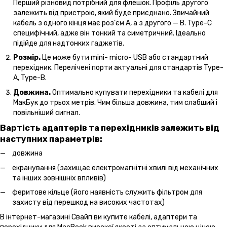
Перший різновид потрібний для флешок. Профіль другого
залежить від пристрою, який буде приєднано. Звичайний
кабель з одного кінця має роз’єм А, а з другого — B. Type-C
специфічний, адже він тонкий та симетричний. Ідеально
підійде для надтонких гаджетів.
Розмір.
Це може бути mini- micro- USB або стандартний
перехідник. Перелічені порти актуальні для стандартів Type-
A, Type-B.
Довжина.
Оптимально купувати перехідники та кабелі для
МакБук до трьох метрів. Чим більша довжина, тим слабший і
повільніший сигнал.
Вартість адаптерів та перехідників залежить від
наступних параметрів:
довжина
екранування (захищає електромагнітні хвилі від механічних
та інших зовнішніх впливів)
феритове кільце (його наявність служить фільтром для
захисту від перешкод на високих частотах)
В інтернет-магазині Свайп ви купите кабелі, адаптери та