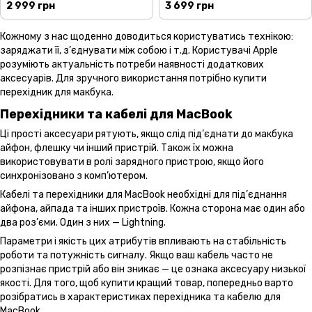
(ST-P4SK)
Ethernet Space Grey (ST-P7SM)
2 999 грн
3 699 грн
Кожному з нас щоденно доводиться користуватись технікою:
заряджати її, з’єднувати між собою і т.д. Користувачі Apple
розуміють актуальність потреби наявності додаткових
аксесуарів. Для зручного використання потрібно купити
перехідник для макбука.
Перехідники та кабелі для MacBook
Ці прості аксесуари рятують, якщо слід під’єднати до макбука
айфон, флешку чи інший пристрій. Також їх можна
використовувати в ролі зарядного пристрою, якщо його
синхронізовано з комп’ютером.
Кабелі та перехідники для MacBook необхідні для під’єднання
айфона, айпада та інших пристроїв. Кожна сторона має один або
два роз’єми. Один з них — Lightning.
Параметри і якість цих атрибутів впливають на стабільність
роботи та потужність сигналу. Якщо ваш кабель часто не
розпізнає пристрій або він зникає — це ознака аксесуару низької
якості. Для того, щоб купити кращий товар, попередньо варто
розібратись в характеристиках перехідника та кабелю для
MacBook.