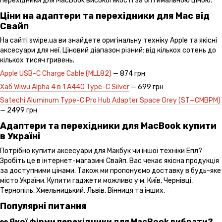
перехідники для MacBook високої якості за оптимальною ціною.
Ціни на адаптери та перехідники для Mac від
Свайп
На сайті swipe.ua ви знайдете оригінальну техніку Apple та якісні
аксесуари для неї. Ціновий діапазон різний: від кількох сотень до
кількох тисяч гривень.
Apple USB-C Charge Cable (MLL82)
— 874 грн
Хаб Wiwu Alpha 4 в 1 А440 Type-C Silver
— 699 грн
Satechi Aluminum Type-C Pro Hub Adapter Space Grey (ST—CMBPM)
— 2499 грн
Адаптери та перехідники для MacBook купити
в Україні
Потрібно купити аксесуари для Макбук чи іншої техніки Епл?
Зробіть це в інтернет-магазині Свайп. Вас чекає якісна продукція
за доступними цінами. Також ми пропонуємо доставку в будь-яке
місто України. Купити гаджети можливо у м. Київ, Чернівці,
Тернопіль, Хмельницький, Львів, Вінниця та інших.
Популярні питання
👀 Якої фірми перехідники для MacBook вибрати?