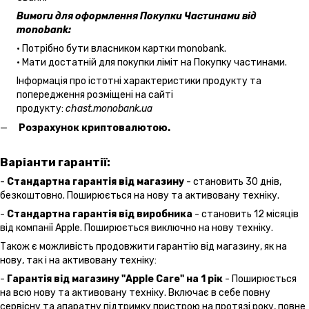
Вимоги для оформлення Покупки Частинами від
monobank:
• Потрібно бути власником картки monobank.
• Мати достатній для покупки ліміт на Покупку частинами.
Інформація про істотні характеристики продукту та
попередження розміщені на сайті
продукту:
chast.monobank.ua
Розрахунок криптовалютою.
Варіанти гарантії:
-
Стандартна гарантія від магазину
- становить 30 днів,
безкоштовно. Поширюється на нову та активовану техніку.
-
Стандартна гарантія від виробника
- становить 12 місяців
від компанії Apple. Поширюється виключно на нову техніку.
Також є можливість продовжити гарантію від магазину, як на
нову, так і на активовану техніку:
-
Гарантія від магазину "Apple Care" на 1 рік
- Поширюється
на всю нову та активовану техніку. Включає в себе повну
сервісну та апаратну підтримку пристрою на протязі року, повне