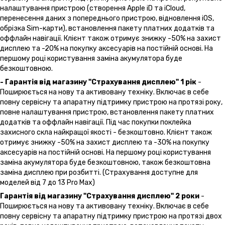
налаштування пристрою (створення Apple iD та iCloud,
перенесення даних з попереднього пристрою, відновлення іOS,
обрізка Sim-карти), встановлення пакету платних додатків та
оффлайн навігації. Клієнт також отримує знижку -50% на захист
дисплею та -20% на покупку аксесуарів на постійній основі. На
першому році користування заміна акумулятора буде
безкоштовною.
- Гарантія від магазину "Страхування дисплею" 1 рік
-
Поширюється на нову та активовану техніку. Включає в себе
повну сервісну та апаратну підтримку пристрою на протязі року,
повне налаштування пристрою, встановлення пакету платних
додатків та оффлайн навігації. Під час покупки поклейка
захисного скла найкращої якості - безкоштовно. Клієнт також
отримує знижку -50% на захист дисплею та -30% на покупку
аксесуарів на постійній основі. На першому році користування
заміна акумулятора буде безкоштовною, також безкоштовна
заміна дисплею при розбитті. (Страхування доступне для
моделей від 7 до 13 Pro Max)
Гарантія від магазину "Страхування дисплею" 2 роки
-
Поширюється на нову та активовану техніку. Включає в себе
повну сервісну та апаратну підтримку пристрою на протязі двох