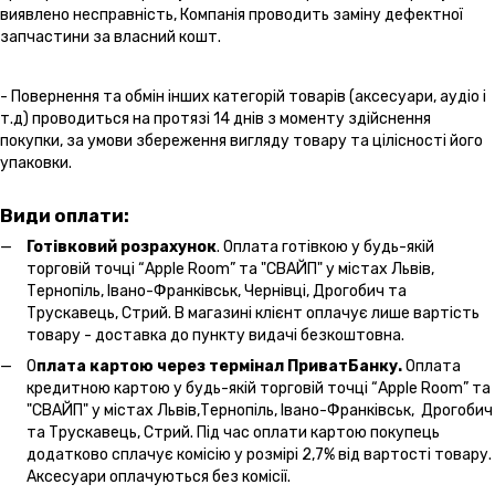
виявлено несправність, Компанія проводить заміну дефектної
запчастини за власний кошт.
- Повернення та обмін інших категорій товарів (аксесуари, аудіо і
т.д) проводиться на протязі 14 днів з моменту здійснення
покупки, за умови збереження вигляду товару та цілісності його
упаковки.
Види оплати:
Готівковий розрахунок
. Оплата готівкою у будь-якій
торговій точці “Apple Room” та "СВАЙП" у містах Львів,
Тернопіль, Івано-Франківськ, Чернівці, Дрогобич та
Трускавець, Стрий. В магазині клієнт оплачує лише вартість
товару - доставка до пункту видачі безкоштовна.
О
плата картою через термінал ПриватБанку.
Оплата
кредитною картою у будь-якій торговій точці “Apple Room” та
"СВАЙП" у містах Львів,Тернопіль, Івано-Франківськ, Дрогобич
та Трускавець, Стрий. Під час оплати картою покупець
додатково сплачує комісію у розмірі 2,7% від вартості товару.
Аксесуари оплачуються без комісії.