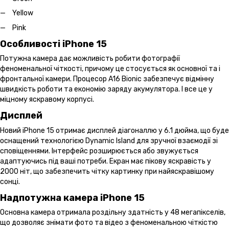
Yellow
Pink
Особливості iPhone 15
Потужна камера дає можливість робити фотографії
феноменальної чіткості, причому це стосується як основної та і
фронтальної камери. Процесор A16 Bionic забезпечує відмінну
швидкість роботи та економію заряду акумулятора. І все це у
міцному яскравому корпусі.
Дисплей
Новий iPhone 15 отримає дисплей діагоналлю у 6.1 дюйма, що буде
оснащений технологією Dynamic Island для зручної взаємодії зі
сповіщеннями. Інтерфейс розширюється або звужується
адаптуючись під ваші потреби. Екран має пікову яскравість у
2000 ніт, що забезпечить чітку картинку при найяскравішому
сонці.
Надпотужна камера iPhone 15
Основна камера отримала роздільну здатність у 48 мегапікселів,
що дозволяє знімати фото та відео з феноменальною чіткістю