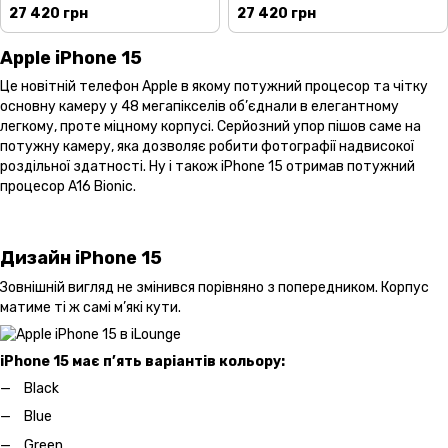
27 420 грн
27 420 грн
Apple iPhone 15
Це новітній телефон Apple в якому потужний процесор та чітку
основну камеру у 48 мегапікселів об’єднали в елегантному
легкому, проте міцному корпусі. Серйозний упор пішов саме на
потужну камеру, яка дозволяє робити фотографії надвисокої
роздільної здатності. Ну і також iPhone 15 отримав потужний
процесор A16 Bionic.
Дизайн iPhone 15
Зовнішній вигляд не змінився порівняно з попередником. Корпус
матиме ті ж самі м’які кути.
iPhone 15 має п’ять варіантів кольору:
Black
Blue
Green