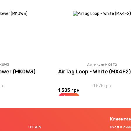
MK0W3
Артикул: MX4F2
lower (MK0W3)
AirTag Loop - White (MX4F2)
рн
1 575 грн
1 305 грн
Купить
Клиента
DYSON
Вход в лич