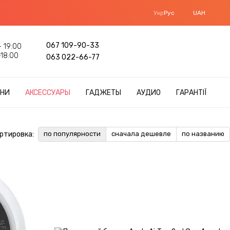
Укр
Рус
UAH
067 109-90-33
 19:00
18:00
063 022-66-77
НИ
АКСЕССУАРЫ
ГАДЖЕТЫ
АУДИО
ГАРАНТІЇ
ртировка:
по популярности
сначала дешевле
по названию