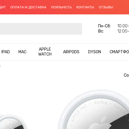
ДИТ
ОПЛАТА И ДОСТАВКА
ЛОЯЛЬНІСТЬ
КОНТАКТЫ
ОТЗЫВЫ
Пн-Сб:
10:00–
Вс:
12:00–
APPLE
IPAD
MAC
AIRPODS
DYSON
СМАРТФО
WATCH
g
Со