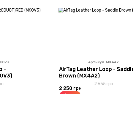
MK0V3
Артикул: MX4A2
p -
AirTag Leather Loop - Saddl
0V3)
Brown (MX4A2)
рн
2 655 грн
2 250 грн
Купить