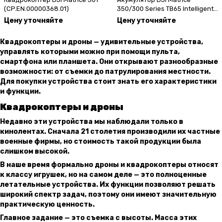
(CP.EN.00000368.01)
350/300 Series TB65 Intelligent
Flight Battery
Цену уточняйте
Цену уточняйте
(CP.EN.00000457.01)
Квадрокоптеры и дроны — удивительные устройства,
управлять которыми можно при помощи пульта,
смартфона или планшета. Они открывают разнообразные
возможности: от съемки до патрулирования местности.
Для покупки устройства стоит знать его характеристики
и функции.
Квадрокоптеры и дроны
Недавно эти устройства мы наблюдали только в
кинолентах. Сначала 21 столетия производили их частные
военные фирмы, но стоимость такой продукции была
слишком высокой.
В наше время формально дроны и квадрокоптеры относят
к классу игрушек, но на самом деле — это полноценные
летательные устройства. Их функции позволяют решать
широкий спектр задач, поэтому они имеют значительную
практическую ценность.
Главное задание — это съемка с высоты. Масса этих