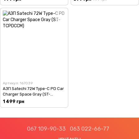
Артикул: 167039
АЗП Satechi 72W Type-C PD Car
Charger Space Gray (ST-
TCPDCCM)
1 499 грн
067 109-90-33
063 022-66-77