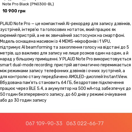
Note Pro Black (PN0300-BL)
10 900 грн
PLAUD Note Pro — це компактний AI-рекордер для запису дзвінків,
зустрічей, інтерв’ю та голосових нотаток, який працює як
окремий пристрій, а не як звичайний застосунок на смартфоні.
Модель оснащена масивом із 4 MEMS-мікрофонів і 1 VPU,
підтримує AI beamforming та захоплення голосу на відстані до 5
метрів, що важливо для запису не лише розмов один на один, а й
нарад у більшому приміщенні. У PLAUD Note Pro використовується
smart dual-mode recording: пристрій автоматично перемикається
між режимами запису телефонних дзвінків і очних зустрічей, а
для контролю стану передбачено AMOLED-дисплей InstantView.
Вбудована пам’ять становить 64 ГБ, бездротове підключення
працює через BLE 5.4, а акумулятор на 500 мА·год забезпечує до
50 годин безперервного запису, до 60 днів у режимі очікування
або до 30 годин запису
067 109-90-33
063 022-66-77