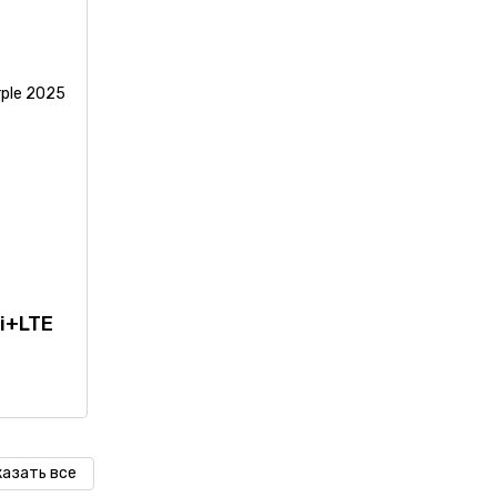
Fi+LTE
казать все