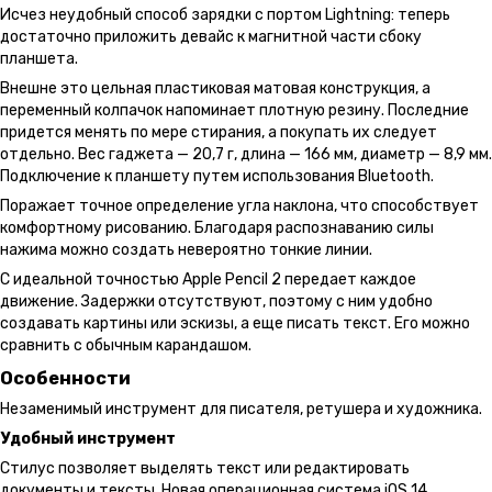
Исчез неудобный способ зарядки с портом Lightning: теперь
достаточно приложить девайс к магнитной части сбоку
планшета.
Внешне это цельная пластиковая матовая конструкция, а
переменный колпачок напоминает плотную резину. Последние
придется менять по мере стирания, а покупать их следует
отдельно. Вес гаджета — 20,7 г, длина — 166 мм, диаметр — 8,9 мм.
Подключение к планшету путем использования Bluetooth.
Поражает точное определение угла наклона, что способствует
комфортному рисованию. Благодаря распознаванию силы
нажима можно создать невероятно тонкие линии.
С идеальной точностью Apple Pencil 2 передает каждое
движение. Задержки отсутствуют, поэтому с ним удобно
создавать картины или эскизы, а еще писать текст. Его можно
сравнить с обычным карандашом.
Особенности
Незаменимый инструмент для писателя, ретушера и художника.
Удобный инструмент
Стилус позволяет выделять текст или редактировать
документы и тексты. Новая операционная система iOS 14