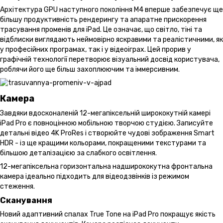
Архітектура GPU наступного покоління M4 вперше забезпечує ще
більшу продуктивність рендерингу та апаратне прискорення
трасування променів для iPad. Це означає, що світло, тіні та
відблиски виглядають неймовірно яскравими та реалістичними, як
у професійних програмах, так і у відеоіграх. Цей прорив у
графічній технології перетворює візуальний досвід користувача,
роблячи його ще більш захоплюючим та іммерсивним.
Камера
Завдяки вдосконаленій 12-мегапіксельній ширококутній камері
iPad Pro є повноцінною мобільною творчою студією. Записуйте
детальні відео 4K ProRes і створюйте чудові зображення Smart
HDR - із ще кращими кольорами, покращеними текстурами та
більшою деталізацією за слабкого освітлення.
12-мегапіксельна горизонтальна надширококутна фронтальна
камера ідеально підходить для відеодзвінків із режимом
стеження.
Сканування
Новий адаптивний спалах True Tone на iPad Pro покращує якість