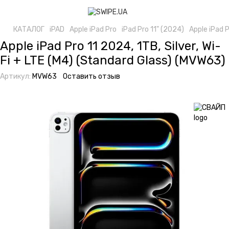
КАТАЛОГ
iPAD
Apple iPad Pro
iPad Pro 11" (2024)
Apple iPad P
Apple iPad Pro 11 2024, 1TB, Silver, Wi-
Fi + LTE (M4) (Standard Glass) (MVW63)
Артикул:
MVW63
Оставить отзыв