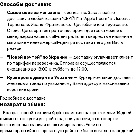
Способы доставки:
Самовывоз из магазина
- бесплатно. Заказывайте
доставку в любой магазин "СВАЙП" и "Apple Room" в Львове,
Тернополе, Ивано-Франковске, Дрогобыче или Трускавце,
Стрие. Договорится про точное время доставки можно с
менеджером нашего call-центра. Если товар есть в наличии в
магазине - менеджер call-центра поставит его для Вас в
резерв.
"Новой почтой" по Украине
— доставку оплачивает клиент
по тарифам перевозчика. Отправки осуществляются
ежедневно до 18:00, в субботу до 17:00.
Курьером к двери по Украине
— Курьер компании доставит
желаемый товар по указанному Вами адресу в максимально
короткие сроки.
Подробнее о доставке
Возврат и обмен:
- Возврат новой техники Apple возможен на протяжении 14 дней
с момента покупки устройства, при условии, что товар не
был в использовании и не активировался
.
Если во
время гарантийного срока в устройстве было выявлен заводской