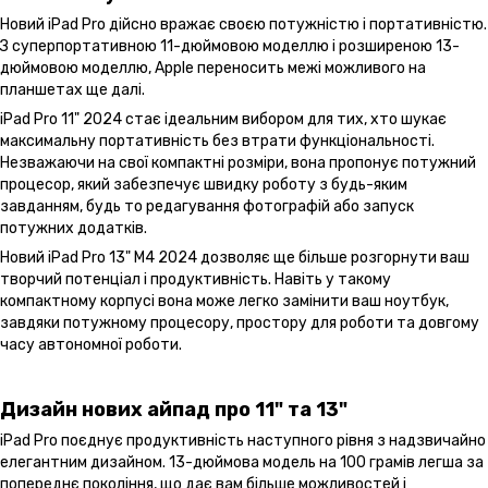
Новий iPad Pro дійсно вражає своєю потужністю і портативністю.
З суперпортативною 11-дюймовою моделлю і розширеною 13-
дюймовою моделлю, Apple переносить межі можливого на
планшетах ще далі.
iPad Pro 11" 2024 стає ідеальним вибором для тих, хто шукає
максимальну портативність без втрати функціональності.
Незважаючи на свої компактні розміри, вона пропонує потужний
процесор, який забезпечує швидку роботу з будь-яким
завданням, будь то редагування фотографій або запуск
потужних додатків.
Новий iPad Pro 13" M4 2024 дозволяє ще більше розгорнути ваш
творчий потенціал і продуктивність. Навіть у такому
компактному корпусі вона може легко замінити ваш ноутбук,
завдяки потужному процесору, простору для роботи та довгому
часу автономної роботи.
Дизайн нових айпад про 11" та 13"
iPad Pro поєднує продуктивність наступного рівня з надзвичайно
елегантним дизайном. 13-дюймова модель на 100 грамів легша за
попереднє покоління, що дає вам більше можливостей і