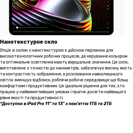
Нанотекстурне скло
Опція зі склом з нанотекстурою є дійсною перлиною для
високотехнологічних робочих процесів, де керування кольором
та оптимальне освітлення мають вирішальне значення. Це скло,
виготовлене з точністю до нанометрів, забезпечує високу якість
та контрастність зображення, а розсіювання навколишнього
світла зменшує відблиск, роблячи робоче середовище ще більш
комфортним і продуктивним. Це ідеальне рішення для тих, хто
працює у найвимогливіших умовах і прагне досягти найвищого
рівня якості та продуктивності.
*Доступно в iPad Pro 11" та 13" з пам'яттю 1ТБ та 2ТБ