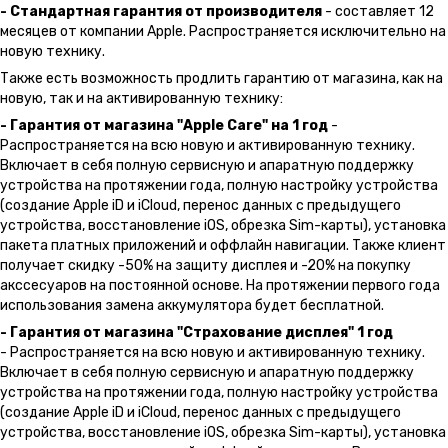
- Стандартная гарантия от производителя
- составляет 12
месяцев от компании Apple. Распространяется исключительно на
новую технику.
Также есть возможность продлить гарантию от магазина, как на
новую, так и на активированную технику:
- Гарантия от магазина "Apple Care" на 1 год
-
Распространяется на всю новую и активированную технику.
Включает в себя полную сервисную и апаратную поддержку
устройства на протяжении года, полную настройку устройства
(создание Apple iD и iCloud, перенос данных с предыдущего
устройства, восстановление iOS, обрезка Sim-карты), установка
пакета платных приложений и оффлайн навигации. Также клиент
получает скидку -50% на защиту дисплея и -20% на покупку
акссесуаров на постоянной основе. На протяжении первого года
использования замена аккумулятора будет бесплатной.
- Гарантия от магазина "Страхование дисплея" 1 год
- Распространяется на всю новую и активированную технику.
Включает в себя полную сервисную и апаратную поддержку
устройства на протяжении года, полную настройку устройства
(создание Apple iD и iCloud, перенос данных с предыдущего
устройства, восстановление iOS, обрезка Sim-карты), установка