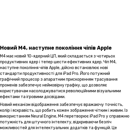
Новий M4, наступне покоління чіпів Apple
M4 має новий 10-ядерний ЦП, який складається з чотирьох
продуктивних ядер і тепер шести ефективних ядер. Чіп M4,
наступне покоління чіпів Apple, дійсно встановлює нові
стандарти продуктивності для iPad Pro. Його потужний
графічний процесор з апаратним прискоренням трасування
променів забезпечує неймовірну графіку, що дозволяє
користувачам насолоджуватися революційними візуальними
ефектами та ігровими досвідами.
Новий механізм відображення забезпечує вражаючу точність,
колір і яскравість, що робить кожен зображення чітким і живим. Із
використанням Neural Engine, M4 перетворює iPad Pro у справжню
потужність для штучного інтелекту, відкриваючи безліч
можливостей для інтелектуальних додатків та функцій. Це