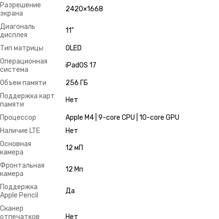
Разрешение
2420×1668
экрана
Диагональ
11"
дисплея
Тип матрицы
OLED
Операционная
iPadOS 17
система
Объем памяти
256 ГБ
Поддержка карт
Нет
памяти
Процессор
Apple M4 | 9-core CPU | 10-core GPU
Наличие LTE
Нет
Основная
12 мП
камера
Фронтальная
12 Мп
камера
Поддержка
Да
Apple Pencil
Сканер
отпечатков
Нет