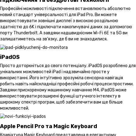
Професійні можливості підключення встановлюють абсолютно
новий стандарт універсальності для iPad Pro. Ви можете
використовувати зовнішні дисплеї з високою роздільною
здатністю до 6K і підключати накопичувачі даних за допомогою
порту Thunderbolt. А завдяки надшвидкісним Wi-Fi 6E та 5G ви
залишатиметесь на зв’язку, де б ви не знаходилися.
iPadOS
Просто доторкніться до свого потенціалу. iPadOS розроблено для
унікальних можливостей iPad і надзвичайно просте у
використанні. Його інтуїтивно зрозуміла сенсорна навігація
робить навіть найскладніші професійні робочі процеси простими.
Завдяки прискореному машинному навчанню M4, iPadOS може
використовувати розширені функції штучного інтелекту в
широкому спектрі програм, щоб забезпечити вам ще більше
можливостей.
Apple Pencil Pro та Magic Keyboard
Клавіатура Magic Keyboard представлена в елегантному