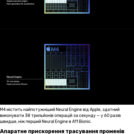
M4 містить найпотужніший Neural Engine від Apple, здатний
виконувати 38 трильйонів операцій за секунду — у 60 разів
швидше, ніж перший Neural Engine в A11 Bionic.
Апаратне прискорення трасування променів