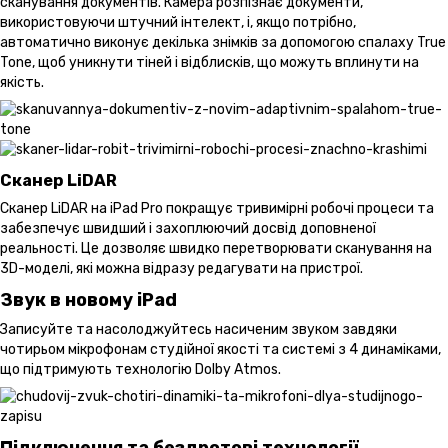
сканування документів. Камера розпізнає документи,
використовуючи штучний інтелект, і, якщо потрібно,
автоматично виконує декілька знімків за допомогою спалаху True
Tone, щоб уникнути тіней і відблисків, що можуть вплинути на
якість.
Сканер LiDAR
Сканер LiDAR на iPad Pro покращує тривимірні робочі процеси та
забезпечує швидший і захоплюючий досвід доповненої
реальності. Це дозволяє швидко перетворювати сканування на
3D-моделі, які можна відразу редагувати на пристрої.
Звук в новому iPad
Записуйте та насолоджуйтесь насиченим звуком завдяки
чотирьом мікрофонам студійної якості та системі з 4 динаміками,
що підтримують технологію Dolby Atmos.
Підключення та бездротові технології