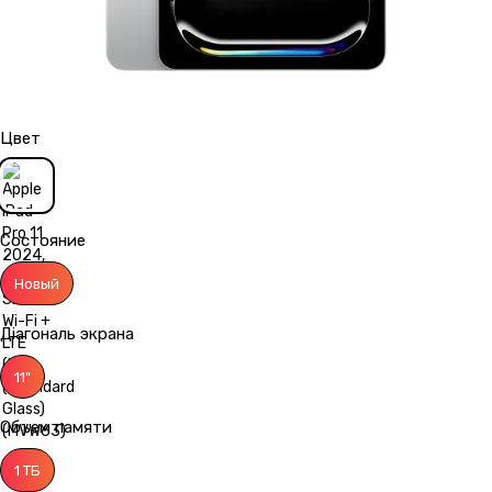
Цвет
Состояние
Новый
Діагональ экрана
11"
Объем памяти
1 ТБ