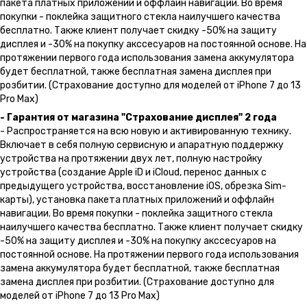
пакета платных приложений и оффлайн навигации. Во время
покупки - поклейка защитного стекла наилучшего качества
бесплатно. Также клиент получает скидку -50% на защиту
дисплея и -30% на покупку акссесуаров на постоянной основе. На
протяжении первого года использования замена аккумулятора
будет бесплатной, также бесплатная замена дисплея при
розбитии. (Страхование доступно для моделей от iPhone 7 до 13
Pro Max)
- Гарантия от магазина "Страхование дисплея" 2 года
- Распространяется на всю новую и активированную технику.
Включает в себя полную сервисную и апаратную поддержку
устройства на протяжении двух лет, полную настройку
устройства (создание Apple iD и iCloud, перенос данных с
предыдущего устройства, восстановление iOS, обрезка Sim-
карты), установка пакета платных приложений и оффлайн
навигации. Во время покупки - поклейка защитного стекла
наилучшего качества бесплатно. Также клиент получает скидку
-50% на защиту дисплея и -30% на покупку акссесуаров на
постоянной основе. На протяжении первого года использования
замена аккумулятора будет бесплатной, также бесплатная
замена дисплея при розбитии. (Страхование доступно для
моделей от iPhone 7 до 13 Pro Max)