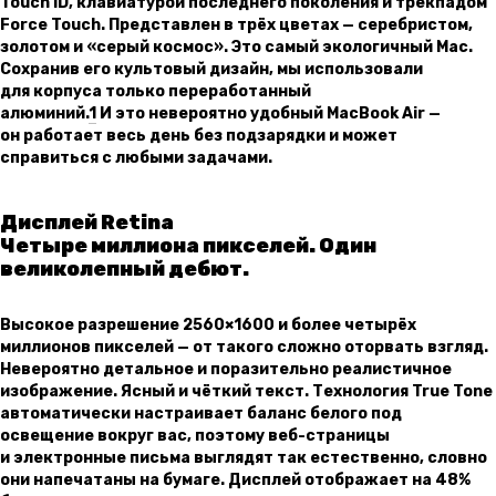
Touch ID, клавиатурой последнего поколения и трекпадом
Force Touch. Представлен в трёх цветах — серебристом,
золотом и «серый космос». Это самый экологичный Mac.
Сохранив его культовый дизайн, мы использовали
для корпуса только переработанный
алюминий.
1
И это невероятно удобный MacBook Air —
он работает весь день без подзарядки и может
справиться с любыми задачами.
Дисплей Retina
Четыре миллиона пикселей. Один
великолепный дебют.
Высокое разрешение 2560×1600 и более четырёх
миллионов пикселей — от такого сложно оторвать взгляд.
Невероятно детальное и поразительно реалистичное
изображение. Ясный и чёткий текст. Технология True Tone
автоматически настраивает баланс белого под
освещение вокруг вас, поэтому веб-страницы
и электронные письма выглядят так естественно, словно
они напечатаны на бумаге. Дисплей отображает на 48%