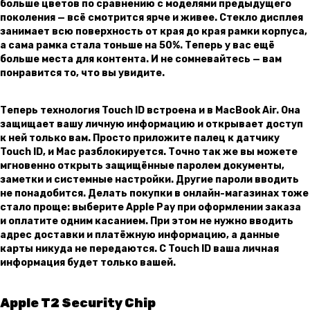
больше цветов по сравнению с моделями предыдущего
поколения — всё cмотрится ярче и живее. Стекло дисплея
занимает всю поверхность от края до края рамки корпуса,
а сама рамка стала тоньше на 50%. Теперь у вас ещё
больше места для контента. И не сомневай­тесь — вам
понравится то, что вы увидите.
Теперь технология Touch ID встроена и в MacBook Air. Она
защищает вашу личную информацию и открывает доступ
к ней только вам. Просто приложите палец к датчику
Touch ID, и Mac разблокируется. Точно так же вы можете
мгновенно открыть защищённые паролем документы,
заметки и системные настройки. Другие пароли вводить
не понадобится. Делать покупки в онлайн-магазинах тоже
стало проще: выберите Apple Pay при оформлении заказа
и оплатите одним касанием. При этом не нужно вводить
адрес доставки и платёжную информацию, а данные
карты никуда не передаются. С Touch ID ваша личная
информация будет только вашей.
Apple T2 Security Chip