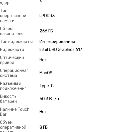
2
ядер
Тип
оперативной
LPDDR3
памяти
Объем
256 ГБ
накопителя
Тип видеокарты
Интегрированная
Видеокарта
Intel UHD Graphics 617
Оптический
Нет
привод
Операционная
MacOS
система
Разъемы и
Type-C
подключения
Емкость
50,3 Вт/ч
батареи
Наличие Touch
Нет
Bar
Объем
оперативной
8 ГБ