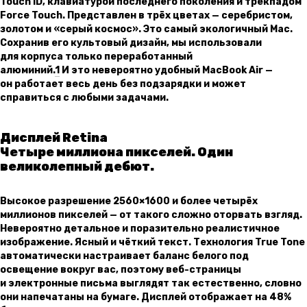
Touch ID, клавиатурой последнего поколения и трекпадом
Force Touch. Представлен в трёх цветах — серебристом,
золотом и «серый космос». Это самый экологичный Mac.
Сохранив его культовый дизайн, мы использовали
для корпуса только переработанный
алюминий.
1
И это невероятно удобный MacBook Air —
он работает весь день без подзарядки и может
справиться с любыми задачами.
Дисплей Retina
Четыре миллиона пикселей. Один
великолепный дебют.
Высокое разрешение 2560×1600 и более четырёх
миллионов пикселей — от такого сложно оторвать взгляд.
Невероятно детальное и поразительно реалистичное
изображение. Ясный и чёткий текст. Технология True Tone
автоматически настраивает баланс белого под
освещение вокруг вас, поэтому веб-страницы
и электронные письма выглядят так естественно, словно
они напечатаны на бумаге. Дисплей отображает на 48%