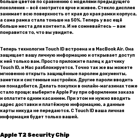
больше цветов по сравнению с моделями предыдущего
поколения — всё cмотрится ярче и живее. Стекло дисплея
занимает всю поверхность от края до края рамки корпуса,
а сама рамка стала тоньше на 50%. Теперь у вас ещё
больше места для контента. И не сомневай­тесь — вам
понравится то, что вы увидите.
Теперь технология Touch ID встроена и в MacBook Air. Она
защищает вашу личную информацию и открывает доступ
к ней только вам. Просто приложите палец к датчику
Touch ID, и Mac разблокируется. Точно так же вы можете
мгновенно открыть защищённые паролем документы,
заметки и системные настройки. Другие пароли вводить
не понадобится. Делать покупки в онлайн-магазинах тоже
стало проще: выберите Apple Pay при оформлении заказа
и оплатите одним касанием. При этом не нужно вводить
адрес доставки и платёжную информацию, а данные
карты никуда не передаются. С Touch ID ваша личная
информация будет только вашей.
Apple T2 Security Chip