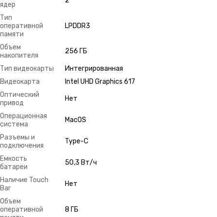
2
ядер
Тип
оперативной
LPDDR3
памяти
Объем
256 ГБ
накопителя
Тип видеокарты
Интегрированная
Видеокарта
Intel UHD Graphics 617
Оптический
Нет
привод
Операционная
MacOS
система
Разъемы и
Type-C
подключения
Емкость
50,3 Вт/ч
батареи
Наличие Touch
Нет
Bar
Объем
оперативной
8 ГБ