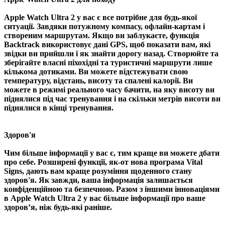
Apple Watch Ultra 2 у вас є все потрібне для будь-якої
ситуації. Завдяки потужному компасу, офлайн-картам і
створеним маршрутам. Якщо ви заблукаєте, функція
Backtrack використовує дані GPS, щоб показати вам, які
звідки ви прийшли і як знайти дорогу назад. Створюйте та
зберігайте власні піхохідні та туристичні маршрути лише
кількома дотиками. Ви можете відстежувати свою
температуру, відстань, висоту та спалені калорії. Ви
можете в режимі реального часу бачити, на яку висоту ви
піднялися під час тренування і на скільки метрів висоти ви
піднялися в кінці тренування.
Здоров'я
Чим більше інформації у вас є, тим краще ви можете дбати
про себе. Розширені функції, як-от нова програма Vital
Signs, дають вам краще розуміння щоденного стану
здоров'я. Як завжди, ваша інформація залишається
конфіденційною та безпечною. Разом з іншими інноваціями
в Apple Watch Ultra 2 у вас більше інформації про ваше
здоров’я, ніж будь-які раніше.