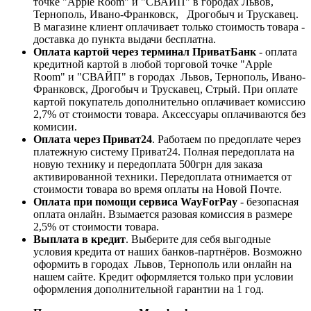
точке "Apple Room" и "СВАЙП" в городах Львов,
Тернополь, Ивано-Франковск, Дрогобыч и Трускавец.
В магазине клиент оплачивает только стоимость товара -
доставка до пункта выдачи бесплатна.
Оплата картой через терминал ПриватБанк
- оплата
кредитной картой в любой торговой точке "Apple
Room" и "СВАЙП" в городах Львов, Тернополь, Ивано-
Франковск, Дрогобыч и Трускавец, Стрый. При оплате
картой покупатель дополнительно оплачивает комиссию
2,7% от стоимости товара. Аксессуары оплачиваются без
комисии.
Оплата через Приват24
. Работаем по предоплате через
платежную систему Приват24. Полная передоплата на
новую технику и передоплата 500грн для заказа
активированной техники. Передоплата отнимается от
стоимости товара во время оплаты на Новой Почте.
Оплата при помощи сервиса WayForPay
- безопасная
оплата онлайн. Взымается разовая комиссия в размере
2,5% от стоимости товара.
Выплата в кредит
. Выберите для себя выгодные
условия кредита от наших банков-партнёров. Возможно
оформить в городах Львов, Тернополь или онлайн на
нашем сайте. Кредит оформляется только при условии
оформления дополнительной гарантии на 1 год.