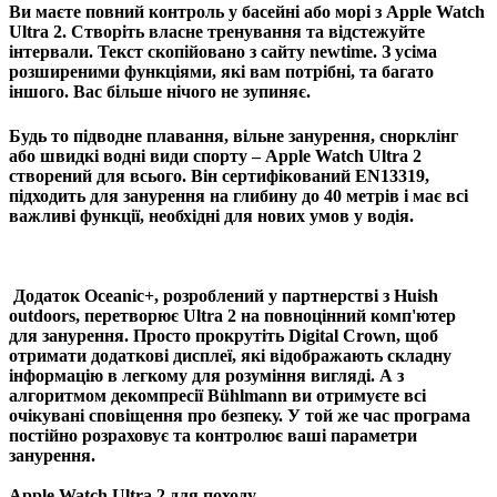
Ви маєте повний контроль у басейні або морі з Apple Watch
Ultra 2. Створіть власне тренування та відстежуйте
інтервали. Текст скопійовано з сайту newtime. З усіма
розширеними функціями, які вам потрібні, та багато
іншого. Вас більше нічого не зупиняє.
Будь то підводне плавання, вільне занурення, снорклінг
або швидкі водні види спорту – Apple Watch Ultra 2
створений для всього. Він сертифікований EN13319,
підходить для занурення на глибину до 40 метрів і має всі
важливі функції, необхідні для нових умов у водія.
Додаток Oceanic+, розроблений у партнерстві з Huish
outdoors, перетворює Ultra 2 на повноцінний комп'ютер
для занурення. Просто прокрутіть Digital Crown, щоб
отримати додаткові дисплеї, які відображають складну
інформацію в легкому для розуміння вигляді. А з
алгоритмом декомпресії Bühlmann ви отримуєте всі
очікувані сповіщення про безпеку. У той же час програма
постійно розраховує та контролює ваші параметри
занурення.
Apple Watch Ultra 2 для походу