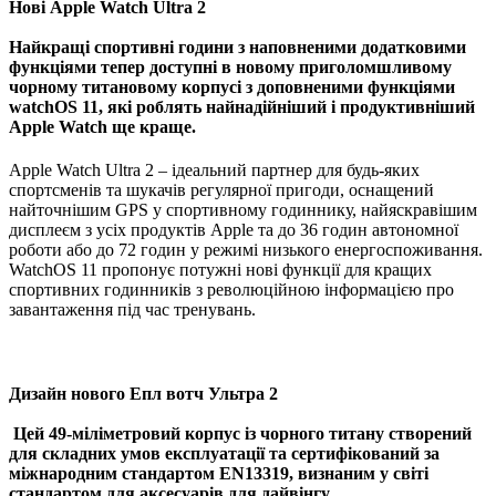
Нові Apple Watch Ultra 2
Найкращі спортивні години з наповненими додатковими
функціями тепер доступні в новому приголомшливому
чорному титановому корпусі з доповненими функціями
watchOS 11, які роблять найнадійніший і продуктивніший
Apple Watch ще краще.
Apple Watch Ultra 2 – ідеальний партнер для будь-яких
спортсменів та шукачів регулярної пригоди, оснащений
найточнішим GPS у спортивному годиннику, найяскравішим
дисплеєм з усіх продуктів Apple та до 36 годин автономної
роботи або до 72 годин у режимі низького енергоспоживання.
WatchOS 11 пропонує потужні нові функції для кращих
спортивних годинників з революційною інформацією про
завантаження під час тренувань.
Дизайн нового Епл вотч Ультра 2
Цей 49-міліметровий корпус із чорного титану створений
для складних умов експлуатації та сертифікований за
міжнародним стандартом EN13319, визнаним у світі
стандартом для аксесуарів для дайвінгу.