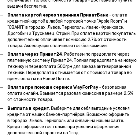
оплачивает только стоимость товара - доставка до пункта
выдачи бесплатна.
Оплата картой через терминал ПриватБанк
- оплата
кредитной картой в любой торговой точке "Apple Room" и
"СВАЙП" в городах Львов, Тернополь, Ивано-Франковск,
Дрогобыч и Трускавец, Стрый. При оплате картой покупатель
дополнительно оплачивает комиссию 2,7% от стоимости
товара. Аксессуары оплачиваются без комисии.
Оплата через Приват24
. Работаем по предоплате через
платежную систему Приват24. Полная передоплата на новую
технику и передоплата 500грн для заказа активированной
техники. Передоплата отнимается от стоимости товара во
время оплаты на Новой Почте.
Оплата при помощи сервиса WayForPay
- безопасная
оплата онлайн. Взымается разовая комиссия в размере 2,5%
от стоимости товара.
Выплата в кредит
. Выберите для себя выгодные условия
кредита от наших банков-партнёров. Возможно оформить
в городах Львов, Тернополь или онлайн на нашем сайте.
Кредит оформляется только при условии оформления
дополнительной гарантии на 1 год.