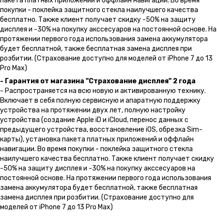
пакета платных приложений и оффлайн навигации. Во время
покупки - поклейка защитного стекла наилучшего качества
бесплатно. Также клиент получает скидку -50% на защиту
дисплея и -30% на покупку акссесуаров на постоянной основе. На
протяжении первого года использования замена аккумулятора
будет бесплатной, также бесплатная замена дисплея при
розбитии. (Страхование доступно для моделей от iPhone 7 до 13
Pro Max)
- Гарантия от магазина "Страхование дисплея" 2 года
- Распространяется на всю новую и активированную технику.
Включает в себя полную сервисную и апаратную поддержку
устройства на протяжении двух лет, полную настройку
устройства (создание Apple iD и iCloud, перенос данных с
предыдущего устройства, восстановление iOS, обрезка Sim-
карты), установка пакета платных приложений и оффлайн
навигации. Во время покупки - поклейка защитного стекла
наилучшего качества бесплатно. Также клиент получает скидку
-50% на защиту дисплея и -30% на покупку акссесуаров на
постоянной основе. На протяжении первого года использования
замена аккумулятора будет бесплатной, также бесплатная
замена дисплея при розбитии. (Страхование доступно для
моделей от iPhone 7 до 13 Pro Max)