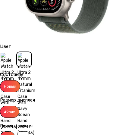
Цвет
Состояние
Новый
Размер дисплея
49mm
Розмір ремінця