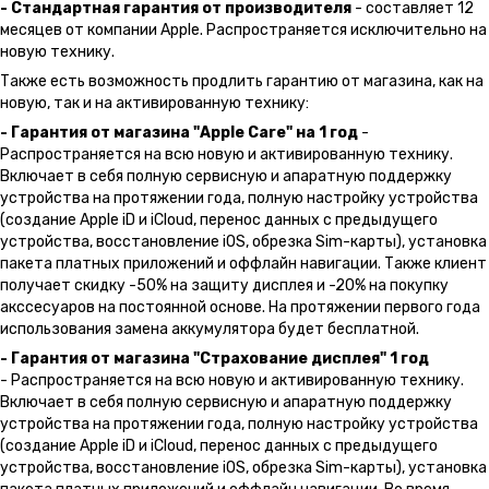
- Стандартная гарантия от производителя
- составляет 12
месяцев от компании Apple. Распространяется исключительно на
новую технику.
Также есть возможность продлить гарантию от магазина, как на
новую, так и на активированную технику:
- Гарантия от магазина "Apple Care" на 1 год
-
Распространяется на всю новую и активированную технику.
Включает в себя полную сервисную и апаратную поддержку
устройства на протяжении года, полную настройку устройства
(создание Apple iD и iCloud, перенос данных с предыдущего
устройства, восстановление iOS, обрезка Sim-карты), установка
пакета платных приложений и оффлайн навигации. Также клиент
получает скидку -50% на защиту дисплея и -20% на покупку
акссесуаров на постоянной основе. На протяжении первого года
использования замена аккумулятора будет бесплатной.
- Гарантия от магазина "Страхование дисплея" 1 год
- Распространяется на всю новую и активированную технику.
Включает в себя полную сервисную и апаратную поддержку
устройства на протяжении года, полную настройку устройства
(создание Apple iD и iCloud, перенос данных с предыдущего
устройства, восстановление iOS, обрезка Sim-карты), установка