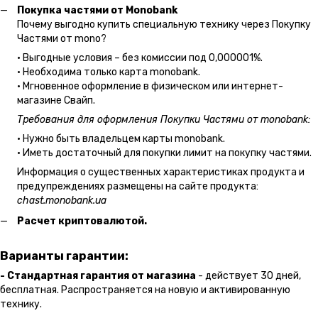
Покупка частями от Monobank
Почему выгодно купить специальную технику через Покупку
Частями от mono?
• Выгодные условия – без комиссии под 0,000001%.
• Необходима только карта monobank.
• Мгновенное оформление в физическом или интернет-
магазине Cвайп.
Требования для оформления Покупки Частями от monobank:
• Нужно быть владельцем карты monobank.
• Иметь достаточный для покупки лимит на покупку частями.
Информация о существенных характеристиках продукта и
предупреждениях размещены на сайте продукта:
chast.monobank.ua
Расчет криптовалютой.
Варианты гарантии:
- Стандартная гарантия от магазина
- действует 30 дней,
бесплатная. Распространяется на новую и активированную
технику.