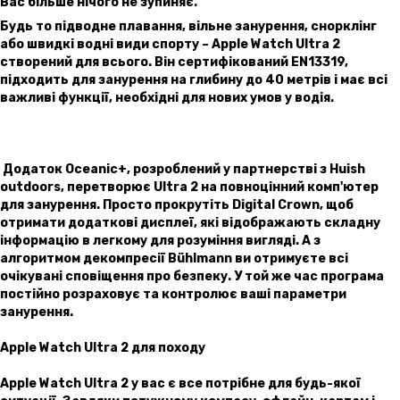
Вас більше нічого не зупиняє.
Будь то підводне плавання, вільне занурення, снорклінг
або швидкі водні види спорту – Apple Watch Ultra 2
створений для всього. Він сертифікований EN13319,
підходить для занурення на глибину до 40 метрів і має всі
важливі функції, необхідні для нових умов у водія.
Додаток Oceanic+, розроблений у партнерстві з Huish
outdoors, перетворює Ultra 2 на повноцінний комп'ютер
для занурення. Просто прокрутіть Digital Crown, щоб
отримати додаткові дисплеї, які відображають складну
інформацію в легкому для розуміння вигляді. А з
алгоритмом декомпресії Bühlmann ви отримуєте всі
очікувані сповіщення про безпеку. У той же час програма
постійно розраховує та контролює ваші параметри
занурення.
Apple Watch Ultra 2 для походу
Apple Watch Ultra 2 у вас є все потрібне для будь-якої