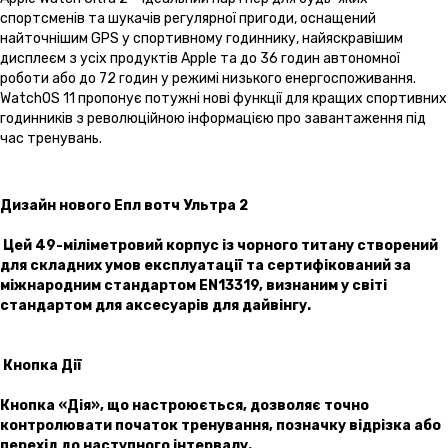
спортсменів та шукачів регулярної пригоди, оснащений
найточнішим GPS у спортивному годиннику, найяскравішим
дисплеєм з усіх продуктів Apple та до 36 годин автономної
роботи або до 72 годин у режимі низького енергоспоживання.
WatchOS 11 пропонує потужні нові функції для кращих спортивних
годинників з революційною інформацією про завантаження під
час тренувань.
Дизайн нового Епл вотч Ультра 2
Цей 49-міліметровий корпус із чорного титану створений
для складних умов експлуатації та сертифікований за
міжнародним стандартом EN13319, визнаним у світі
стандартом для аксесуарів для дайвінгу.
Кнопка Дії
Кнопка «Дія», що настроюється, дозволяє точно
контролювати початок тренування, позначку відрізка або
перехід до наступного інтервалу.