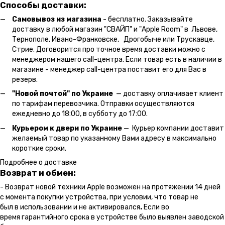
Способы доставки:
Самовывоз из магазина
- бесплатно. Заказывайте
доставку в любой магазин "СВАЙП" и "Apple Room" в Львове,
Тернополе, Ивано-Франковске, Дрогобыче или Трускавце,
Стрие. Договорится про точное время доставки можно с
менеджером нашего call-центра. Если товар есть в наличии в
магазине - менеджер call-центра поставит его для Вас в
резерв.
"Новой почтой" по Украине
— доставку оплачивает клиент
по тарифам перевозчика. Отправки осуществляются
ежедневно до 18:00, в субботу до 17:00.
Курьером к двери по Украине
— Курьер компании доставит
желаемый товар по указанному Вами адресу в максимально
короткие сроки.
Подробнее о доставке
Возврат и обмен:
- Возврат новой техники Apple возможен на протяжении 14 дней
с момента покупки устройства, при условии, что товар не
был в использовании и не активировался
.
Если во
время гарантийного срока в устройстве было выявлен заводской