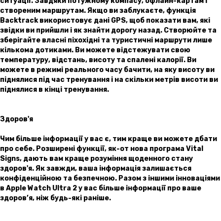
ситуації. Завдяки потужному компасу, офлайн-картам і
створеним маршрутам. Якщо ви заблукаєте, функція
Backtrack використовує дані GPS, щоб показати вам, які
звідки ви прийшли і як знайти дорогу назад. Створюйте та
зберігайте власні піхохідні та туристичні маршрути лише
кількома дотиками. Ви можете відстежувати свою
температуру, відстань, висоту та спалені калорії. Ви
можете в режимі реального часу бачити, на яку висоту ви
піднялися під час тренування і на скільки метрів висоти ви
піднялися в кінці тренування.
Здоров'я
Чим більше інформації у вас є, тим краще ви можете дбати
про себе. Розширені функції, як-от нова програма Vital
Signs, дають вам краще розуміння щоденного стану
здоров'я. Як завжди, ваша інформація залишається
конфіденційною та безпечною. Разом з іншими інноваціями
в Apple Watch Ultra 2 у вас більше інформації про ваше
здоров’я, ніж будь-які раніше.