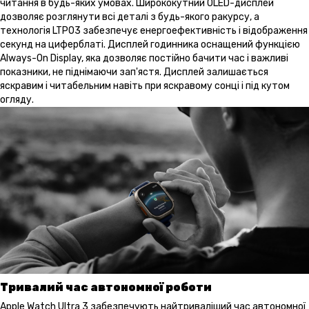
читання в будь-яких умовах. Ширококутний OLED-дисплей
дозволяє розглянути всі деталі з будь-якого ракурсу, а
технологія LTPO3 забезпечує енергоефективність і відображення
секунд на циферблаті. Дисплей годинника оснащений функцією
Always-On Display, яка дозволяє постійно бачити час і важливі
показники, не піднімаючи зап'ястя. Дисплей залишається
яскравим і читабельним навіть при яскравому сонці і під кутом
огляду.
Тривалий час автономної роботи
Apple Watch Ultra 3 забезпечують найтриваліший час автономної