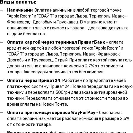
Виды оплаты:
Наличными
. Оплата наличными в любой торговой точке
"Apple Room" и "СВАЙП" в городах Львов, Тернополь, Ивано-
Франковск, Дрогобыч и Трускавец. В магазине клиент
оплачивает только стоимость товара - доставка до пункта
выдачи бесплатна.
Оплата картой через терминал ПриватБанк
- оплата
кредитной картой в любой торговой точке "Apple Room" и
"СВАЙП" в городах Львов, Тернополь, Ивано-Франковск,
Дрогобыч и Трускавец, Стрый. При оплате картой покупатель
дополнительно оплачивает комиссию 2,7% от стоимости
товара. Аксессуары оплачиваются без комисии.
Оплата через Приват24
. Работаем по предоплате через
платежную систему Приват24. Полная передоплата на новую
технику и передоплата 500грн для заказа активированной
техники. Передоплата отнимается от стоимости товара во
время оплаты на Новой Почте.
Оплата при помощи сервиса WayForPay
- безопасная
оплата онлайн. Взымается разовая комиссия в размере 2,5%
от стоимости товара.
Выплата в кредит
. Выберите для себя выгодные условия