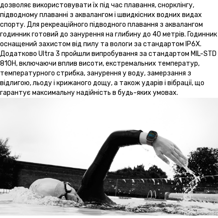
дозволяє використовувати їх під час плавання, снорклінгу,
підводному плаванні з аквалангом і швидкісних водних видах
спорту. Для рекреаційного підводного плавання з аквалангом
годинник готовий до занурення на глибину до 40 метрів. Годинник
оснащений захистом від пилу та вологи за стандартом IP6X.
Додатково Ultra 3 пройшли випробування за стандартом MIL-STD
810H, включаючи вплив висоти, екстремальних температур,
температурного стрибка, занурення у воду, замерзання з
відлигою, льоду і крижаного дощу, а також ударів і вібрації, що
гарантує максимальну надійність в будь-яких умовах.