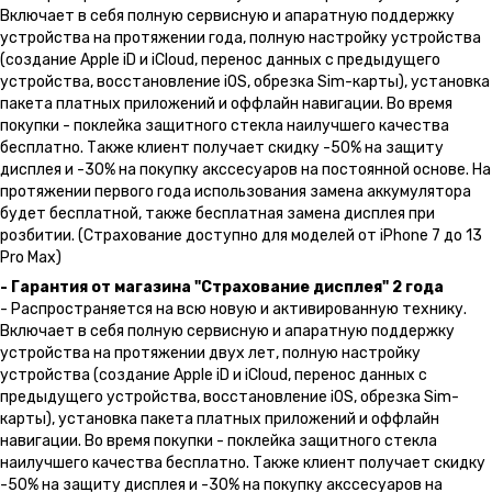
Включает в себя полную сервисную и апаратную поддержку
устройства на протяжении года, полную настройку устройства
(создание Apple iD и iCloud, перенос данных с предыдущего
устройства, восстановление iOS, обрезка Sim-карты), установка
пакета платных приложений и оффлайн навигации. Во время
покупки - поклейка защитного стекла наилучшего качества
бесплатно. Также клиент получает скидку -50% на защиту
дисплея и -30% на покупку акссесуаров на постоянной основе. На
протяжении первого года использования замена аккумулятора
будет бесплатной, также бесплатная замена дисплея при
розбитии. (Страхование доступно для моделей от iPhone 7 до 13
Pro Max)
- Гарантия от магазина "Страхование дисплея" 2 года
- Распространяется на всю новую и активированную технику.
Включает в себя полную сервисную и апаратную поддержку
устройства на протяжении двух лет, полную настройку
устройства (создание Apple iD и iCloud, перенос данных с
предыдущего устройства, восстановление iOS, обрезка Sim-
карты), установка пакета платных приложений и оффлайн
навигации. Во время покупки - поклейка защитного стекла
наилучшего качества бесплатно. Также клиент получает скидку
-50% на защиту дисплея и -30% на покупку акссесуаров на