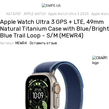
КАТАЛОГ
APPLE WATCH
Apple Watch Ultra 3 2025
Apple Watc
Apple Watch Ultra 3 GPS + LTE, 49mm
Natural Titanium Case with Blue/Bright
Blue Trail Loop - S/M (MEWR4)
Артикул:
MEWR4
Оставить отзыв