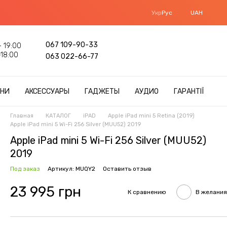
Укр
Рус
UAH
067 109-90-33
 19:00
18:00
063 022-66-77
НИ
АКСЕССУАРЫ
ГАДЖЕТЫ
АУДИО
ГАРАНТІЇ
Главная
КАТАЛОГ
iPAD
Apple iPad mini 5 Retina (2019)
Apple iPad mini 5 Wi-Fi 256 Silver (MUU52) 2019
Apple iPad mini 5 Wi-Fi 256 Silver (MUU52)
2019
Под заказ
Артикул: MUQY2
Оставить отзыв
23 995 грн
К сравнению
В желания