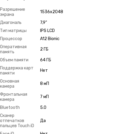
Разрешение
1536х2048
экрана
Диагональ
7,9"
Тип матрицы
IPS LCD
Процессор
A12 Bionic
Оперативная
2 ГБ
память
Объем памяти
64 ГБ
Поддержка карт
Нет
памяти
Основная
8 мП
камера
Фронтальная
7 мП
камера
Bluetooth
5.0
Сканер
отпечатков
Да
пальцев Touch iD
Face iD
Нет