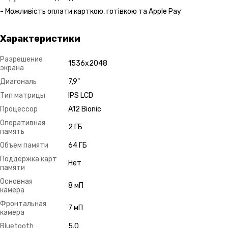
- Можливість оплати карткою, готівкою та Apple Pay
Характеристики
Разрешение
1536х2048
экрана
Диагональ
7,9"
Тип матрицы
IPS LCD
Процессор
A12 Bionic
Оперативная
2 ГБ
память
Объем памяти
64 ГБ
Поддержка карт
Нет
памяти
Основная
8 мП
камера
Фронтальная
7 мП
камера
Bluetooth
5.0