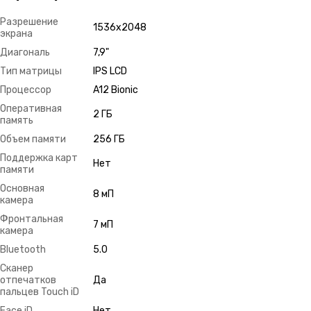
Разрешение
1536х2048
экрана
Диагональ
7,9"
Тип матрицы
IPS LCD
Процессор
A12 Bionic
Оперативная
2 ГБ
память
Объем памяти
256 ГБ
Поддержка карт
Нет
памяти
Основная
8 мП
камера
Фронтальная
7 мП
камера
Bluetooth
5.0
Сканер
отпечатков
Да
пальцев Touch iD
Face iD
Нет