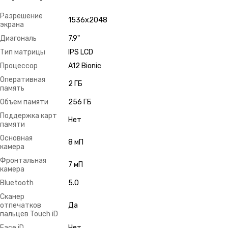
Разрешение
1536х2048
экрана
Диагональ
7,9"
Тип матрицы
IPS LCD
Процессор
A12 Bionic
Оперативная
2 ГБ
память
Объем памяти
256 ГБ
Поддержка карт
Нет
памяти
Основная
8 мП
камера
Фронтальная
7 мП
камера
Bluetooth
5.0
Сканер
отпечатков
Да
пальцев Touch iD
Face iD
Нет