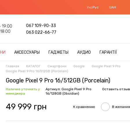
Укр
Рус
UAH
067 109-90-33
 19:00
18:00
063 022-66-77
НИ
АКСЕССУАРЫ
ГАДЖЕТЫ
АУДИО
ГАРАНТІЇ
Главная
КАТАЛОГ
Смартфони
Google
Google Pixel 9 Pro
Google Pixel 9 Pro 16/512GB (Porcelain)
Google Pixel 9 Pro 16/512GB (Porcelain)
Наличие уточнять у
Артикул: Google Pixel 9 Pro
Оставить отзыв
менеджера
16/128GB (Obsidian)
49 999 грн
К сравнению
В желания